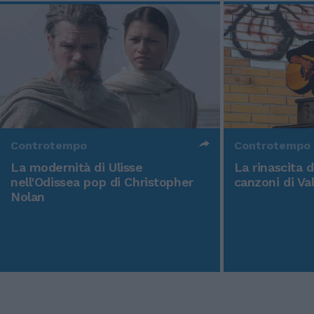
Controtempo
Controtempo
La modernità di Ulisse
La rinascita 
nell'Odissea pop di Christopher
canzoni di Va
Nolan