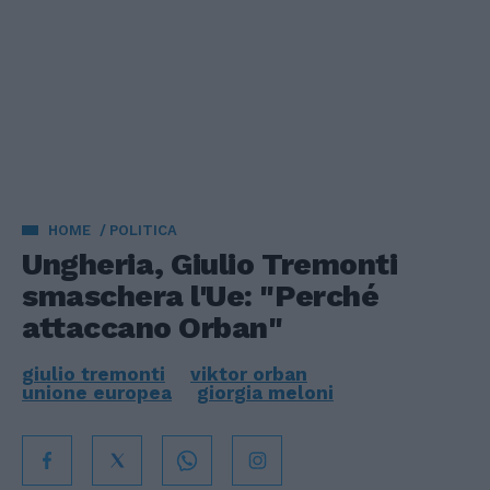
HOME
POLITICA
Ungheria, Giulio Tremonti
smaschera l'Ue: "Perché
attaccano Orban"
giulio tremonti
viktor orban
unione europea
giorgia meloni