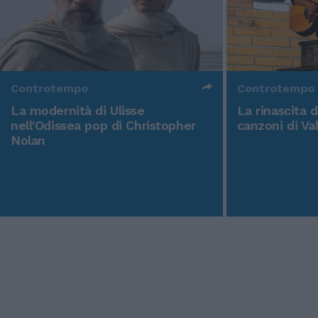
Controtempo
Controtempo
La modernità di Ulisse
La rinascita 
nell'Odissea pop di Christopher
canzoni di Va
Nolan