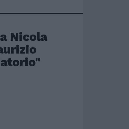
a Nicola
aurizio
datorio"