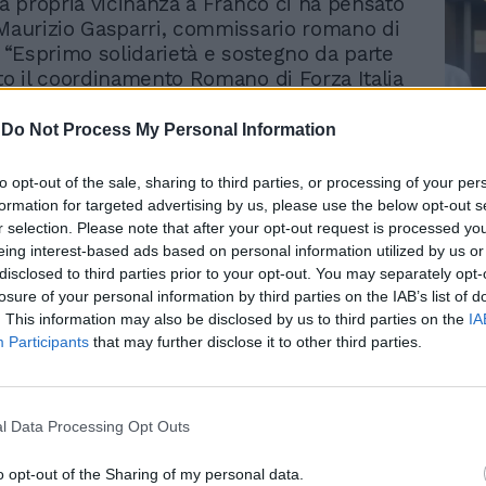
la propria vicinanza a Franco ci ha pensato
 Maurizio Gasparri, commissario romano di
: “Esprimo solidarietà e sostegno da parte
tto il coordinamento Romano di Forza Italia
anco e agli amministratori del VI Municipio
ime di un vile atto intimidatorio. L’ottimo
-
Do Not Process My Personal Information
la giunta di centrodestra sta svolgendo in
o difficile come il VI, purtroppo ancora
Le
to opt-out of the sale, sharing to third parties, or processing of your per
ticità, evidentemente danneggia gli
da
formation for targeted advertising by us, please use the below opt-out s
Rudy Giuliani a Come States?
 loschi individui pronti a tutto. Un motivo
Le
r selection. Please note that after your opt-out request is processed y
Trump, Meloni e la strategia
proseguire su questa strada perché, sono
eing interest-based ads based on personal information utilized by us or
americana
disclosed to third parties prior to your opt-out. You may separately opt-
no - chiosa Gasparri - si farà intimidire e
losure of your personal information by third parties on the IAB’s list of
ministratori guidati da Franco e dal nostro
. This information may also be disclosed by us to third parties on the
IA
ente La Fortuna continueranno il loro
Participants
that may further disclose it to other third parties.
 giusta strada”.
l Data Processing Opt Outs
o opt-out of the Sharing of my personal data.