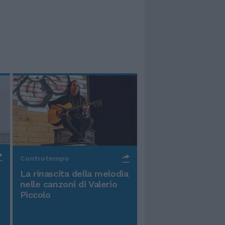
Controtempo
La rinascita della melodia
nelle canzoni di Valerio
Piccolo