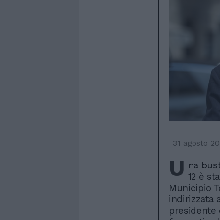
31 agosto 2
U
na bust
12 è sta
Municipio To
indirizzata 
presidente 