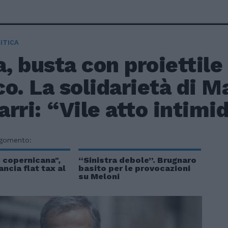
ITICA
 busta con proiettile 
o. La solidarietà di M
rri: “Vile atto intimi
rgomento:
 copernicana",
“Sinistra debole”. Brugnaro
ancia flat tax al
basito per le provocazioni
o
su Meloni