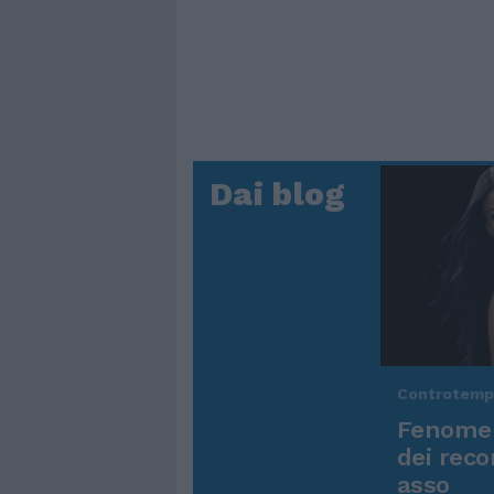
Dai blog
Controtem
Fenomen
dei reco
asso