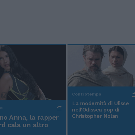
Controtempo
La modernità di Ulisse
po
nell'Odissea pop di
Christopher Nolan
o Anna, la rapper
rd cala un altro