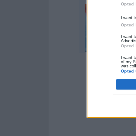
Opted 
I want t
Opted 
I want 
Advertis
Opted 
I want t
of my P
was col
Opted 