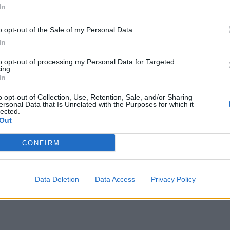
In
"Rivoluzione
copernicana", Berlusconi
o opt-out of the Sale of my Personal Data.
lancia flat tax al 23 per
In
cento
to opt-out of processing my Personal Data for Targeted
ing.
In
o opt-out of Collection, Use, Retention, Sale, and/or Sharing
ersonal Data that Is Unrelated with the Purposes for which it
lected.
Out
CONFIRM
Data Deletion
Data Access
Privacy Policy