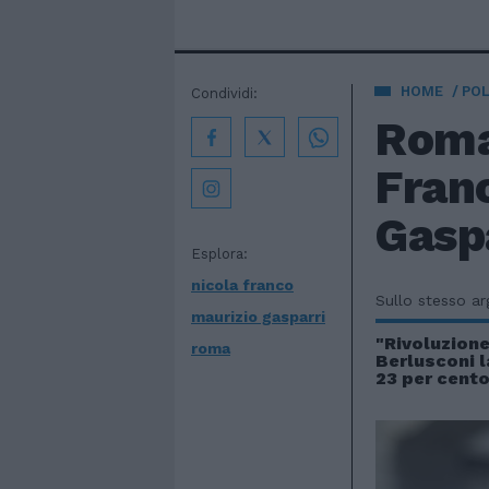
HOME
POL
Condividi:
Roma,
Franc
Gaspa
Esplora:
nicola franco
Sullo stesso a
maurizio gasparri
"Rivoluzione
roma
Berlusconi l
23 per cent