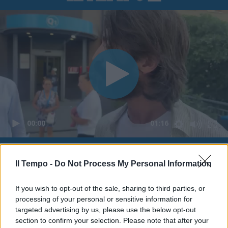
00:00
01:16
Leonardo Maria Del Vecchio dall'ex compagna
in ospedale. Le dichiarazioni ai giornalisti
Il Tempo -
Do Not Process My Personal Information
If you wish to opt-out of the sale, sharing to third parties, or
processing of your personal or sensitive information for
targeted advertising by us, please use the below opt-out
section to confirm your selection. Please note that after your