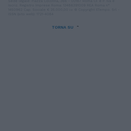
Sede legale: Piazza Colonna, 366 - 00187 Roma CF e P. Iva e
Iscriz. Registro Imprese Roma: 13486391009 REA Roma n°
1450962 Cap. Sociale € 25.000,00 i.v. © Copyright IlTempo. Srl -
ISSN (sito web): 1721-4084
TORNA SU