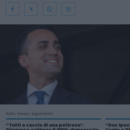
Sullo stesso argomento:
“Tutti a caccia di una poltrona”.
“Due ipocr
Giarrusso sotterra il M5S: democrazia
Conte e Di