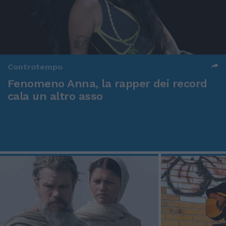
Controtempo
Fenomeno Anna, la rapper dei record
cala un altro asso