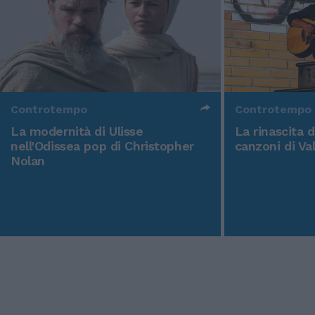
Controtempo
Controtempo
La modernità di Ulisse
La rinascita 
nell'Odissea pop di Christopher
canzoni di Va
Nolan