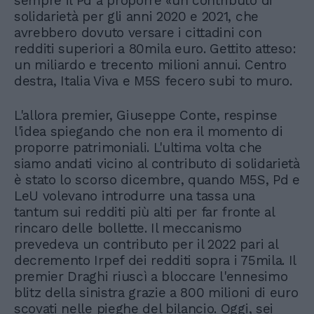
sempre il Pd a proporre «un contributo di
solidarietà per gli anni 2020 e 2021, che
avrebbero dovuto versare i cittadini con
redditi superiori a 80mila euro. Gettito atteso:
un miliardo e trecento milioni annui. Centro
destra, Italia Viva e M5S fecero subi to muro.
L'allora premier, Giuseppe Conte, respinse
l'idea spiegando che non era il momento di
proporre patrimoniali. L'ultima volta che
siamo andati vicino al contributo di solidarietà
è stato lo scorso dicembre, quando M5S, Pd e
LeU volevano introdurre una tassa una
tantum sui redditi più alti per far fronte al
rincaro delle bollette. Il meccanismo
prevedeva un contributo per il 2022 pari al
decremento Irpef dei redditi sopra i 75mila. Il
premier Draghi riuscì a bloccare l'ennesimo
blitz della sinistra grazie a 800 milioni di euro
scovati nelle pieghe del bilancio. Oggi, sei