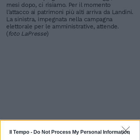
mesi dopo, ci risiamo. Per il momento
l'attacco ai patrimoni più alti arriva da Landini.
La sinistra, impegnata nella campagna
elettorale per le amministrative, attende.
(
foto LaPresse
)
Il Tempo -
Do Not Process My Personal Information