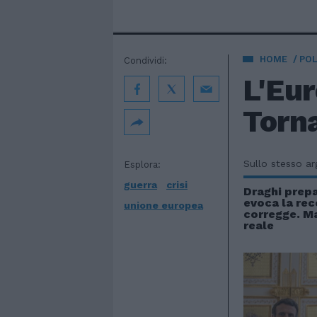
HOME
POL
Condividi:
L'Eur
Torna
Sullo stesso a
Esplora:
guerra
crisi
Draghi prepa
evoca la rec
unione europea
corregge. Ma
reale