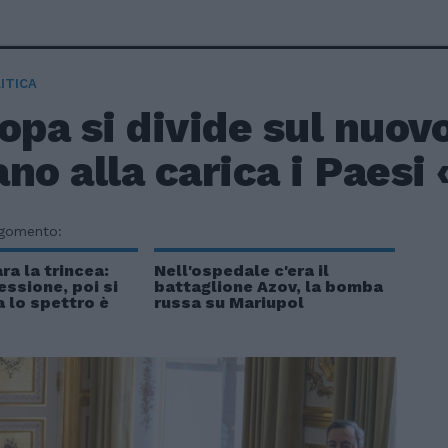
ITICA
opa si divide sul nuov
no alla carica i Paesi 
rgomento:
ra la trincea:
Nell'ospedale c'era il
essione, poi si
battaglione Azov, la bomba
 lo spettro è
russa su Mariupol