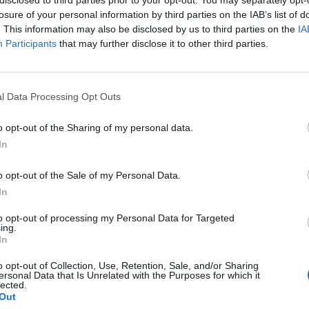
losure of your personal information by third parties on the IAB’s list of
. This information may also be disclosed by us to third parties on the
IA
Draghi prepara la trincea:
Participants
that may further disclose it to other third parties.
evoca la recessione, poi
si corregge. Ma lo spettro
è reale
l Data Processing Opt Outs
o opt-out of the Sharing of my personal data.
In
o opt-out of the Sale of my Personal Data.
In
 è stata subito sbarrata dai frugali, guidati
to opt-out of processing my Personal Data for Targeted
ing.
volta dal premier olandese, Mark Rutte. «Il
In
stato una tantum, non si ripete», ha
to al suo arrivo al summit. La premier
o opt-out of Collection, Use, Retention, Sale, and/or Sharing
ersonal Data that Is Unrelated with the Purposes for which it
gdalena Andersson, è stata ancora più
lected.
 stata ministra delle Finanze per sette
Out