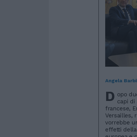
Angela Barbi
D
opo due
capi di
francese, E
Versailles, 
vorrebbe un
effetti dell
europea e c