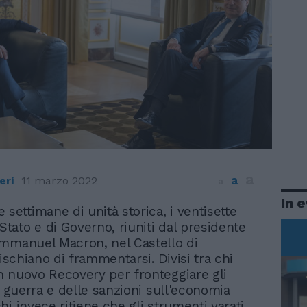
a
a
eri
11 marzo 2022
a
In 
 settimane di unità storica, i ventisette
 Stato e di Governo, riuniti dal presidente
mmanuel Macron, nel Castello di
rischiano di frammentarsi. Divisi tra chi
 nuovo Recovery per fronteggiare gli
a guerra e delle sanzioni sull'economia
hi invece ritiene che gli strumenti varati