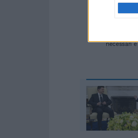
anni. Alcun
per non pag
l'ha rappres
Nehammer. 
bisogna inv
Europa. Ciò 
necessari e 