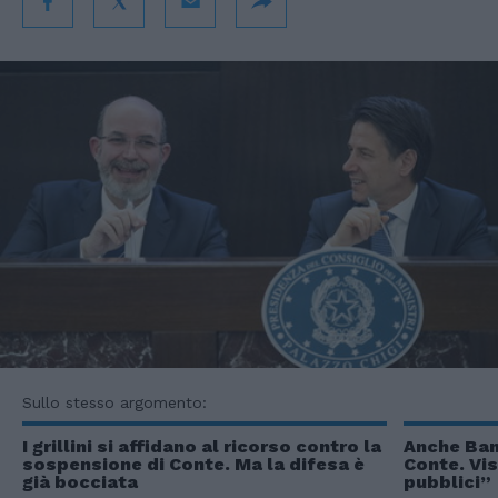
Sullo stesso argomento:
I grillini si affidano al ricorso contro la
Anche Bank
sospensione di Conte. Ma la difesa è
Conte. Vis
già bocciata
pubblici”