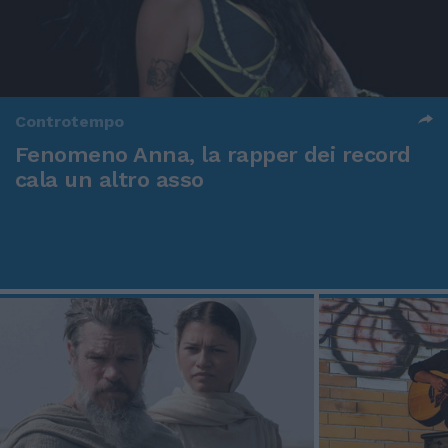
Controtempo
Fenomeno Anna, la rapper dei record
cala un altro asso