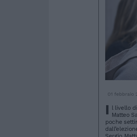
01 febbraio 
I
l livello 
Matteo Sa
poche setti
dall’elezio
Sergio Matt