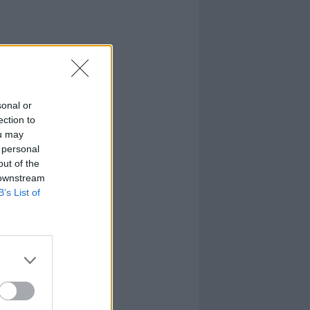
sonal or
ection to
ou may
 personal
out of the
 downstream
B’s List of