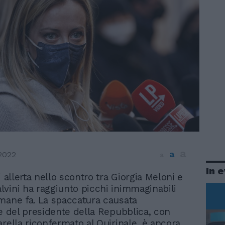
a
a
2022
a
In 
di allerta nello scontro tra Giorgia Meloni e
lvini ha raggiunto picchi inimmaginabili
mane fa. La spaccatura causata
ne del presidente della Repubblica, con
arella riconfermato al Quirinale, è ancora