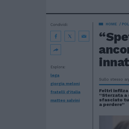
HOME
POL
Condividi:
“Spe
ancor
innat
Esplora:
lega
Sullo stesso a
giorgia meloni
Feltri infilza
fratelli d'italia
“Sterzata a 
sfasciato tu
matteo salvini
a perdere”