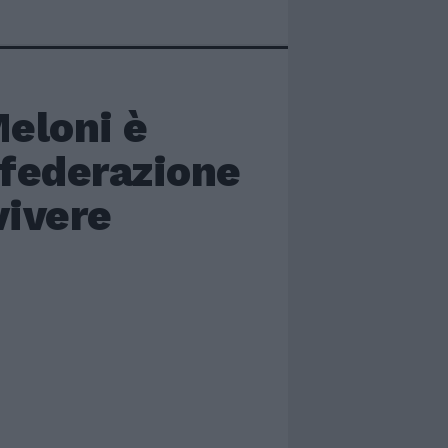
eloni è
 federazione
vivere