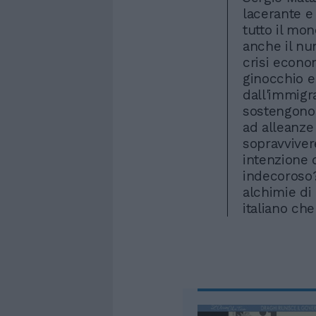
lacerante e 
tutto il mo
anche il nu
crisi econo
ginocchio e
dall'immigr
sostengono 
ad alleanze 
sopravviver
intenzione 
indecoroso?
alchimie di
italiano ch