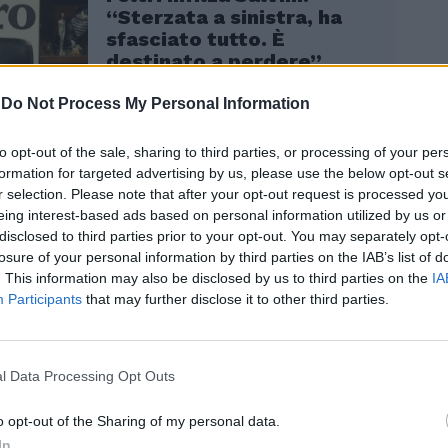
“Sterzata a sinistra, ha
sfasciato tutto. È
destinato a perdere”
-
Do Not Process My Personal Information
to opt-out of the sale, sharing to third parties, or processing of your per
formation for targeted advertising by us, please use the below opt-out s
r selection. Please note that after your opt-out request is processed y
eing interest-based ads based on personal information utilized by us or
disclosed to third parties prior to your opt-out. You may separately opt-
ecedente post su Facebook la Meloni è un
losure of your personal information by third parties on the IAB’s list of
ena e ha mandato un altro messaggio
. This information may also be disclosed by us to third parties on the
IA
mai è chiaro a chi giova mantenere lo
Participants
that may further disclose it to other third parties.
e forzare le regole democratiche:
chi vuole salvare a tutti i costi la
 della propria poltrona. Ma la democrazia
l Data Processing Opt Outs
i saremo pronti. Fino ad allora non gli
a”. Poi c’è la difesa a spada tratta del suo
o opt-out of the Sharing of my personal data.
elli d’Italia, accerchiato dal fuoco delle
In