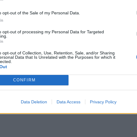
già partito il fuoco di fila per tentare di
l’unico partito libero e non ricattabile.
o opt-out of the Sale of my Personal Data.
eremo a batterci per difendere l’interesse
In
rappresentare milioni di italiani che
nostro progetto politico”.
to opt-out of processing my Personal Data for Targeted
ing.
In
o opt-out of Collection, Use, Retention, Sale, and/or Sharing
ersonal Data that Is Unrelated with the Purposes for which it
lected.
Out
CONFIRM
Data Deletion
Data Access
Privacy Policy