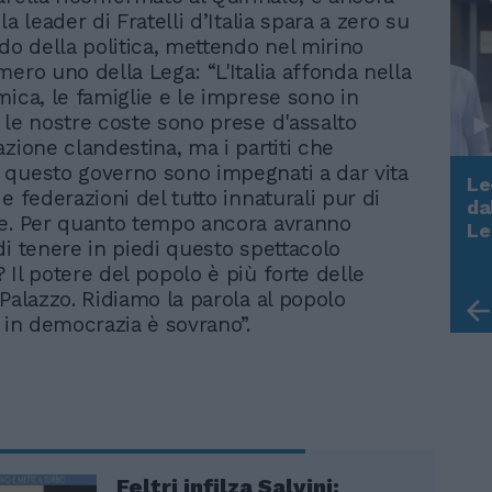
la leader di Fratelli d’Italia spara a zero su
ndo della politica, mettendo nel mirino
mero uno della Lega: “L'Italia affonda nella
mica, le famiglie e le imprese sono in
 le nostre coste sono prese d'assalto
azione clandestina, ma i partiti che
questo governo sono impegnati a dar vita
Le
e federazioni del tutto innaturali pur di
da
e. Per quanto tempo ancora avranno
Rudy Giuliani a Come States?
Le
Trump, Meloni e la strategia
di tenere in piedi questo spettacolo
americana
 Il potere del popolo è più forte delle
 Palazzo. Ridiamo la parola al popolo
e in democrazia è sovrano”.
Feltri infilza Salvini: