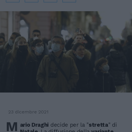
23 dicembre 2021
M
ario Draghi
decide per la "
stretta
" di
Natale
. La diffusione della
variante