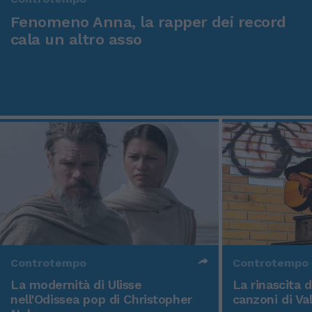
Fenomeno Anna, la rapper dei record
cala un altro asso
Controtempo
Controtempo
La modernità di Ulisse
La rinascita 
nell'Odissea pop di Christopher
canzoni di Va