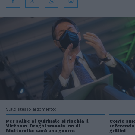
Sullo stesso argomento:
Per salire al Quirinale si rischia il
Conte smon
Vietnam. Draghi smania, no di
referendum
Mattarella: sarà una guerra
grillini