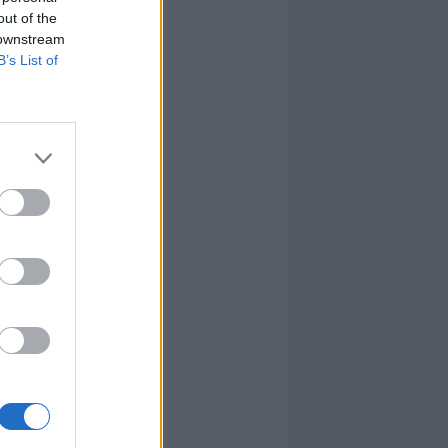
out of the
 downstream
B’s List of