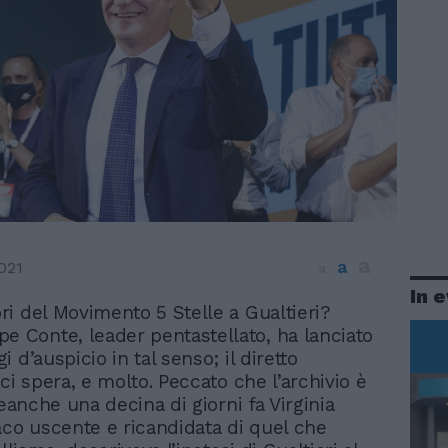
a
a
021
a
In 
tori del Movimento 5 Stelle a Gualtieri?
e Conte, leader pentastellato, ha lanciato
 d’auspicio in tal senso; il diretto
ci spera, e molto. Peccato che l’archivio è
neanche una decina di giorni fa Virginia
aco uscente e ricandidata di quel che