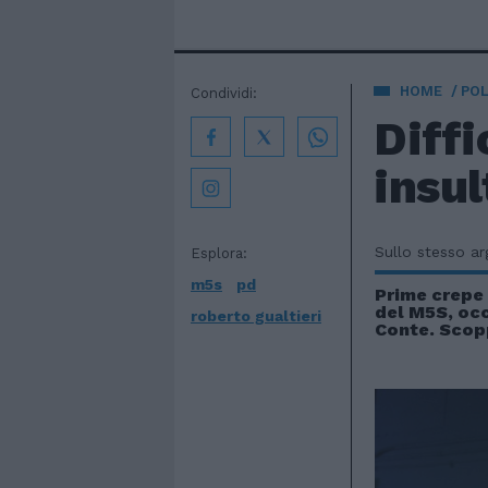
HOME
POL
Condividi:
Diffi
insu
Sullo stesso a
Esplora:
m5s
pd
Prime crepe
del M5S, occ
roberto gualtieri
Conte. Scopp