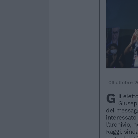
06 ottobre 2
G
li elet
Giusepp
dei messaggi
interessato 
l’archivio, 
Raggi, sind