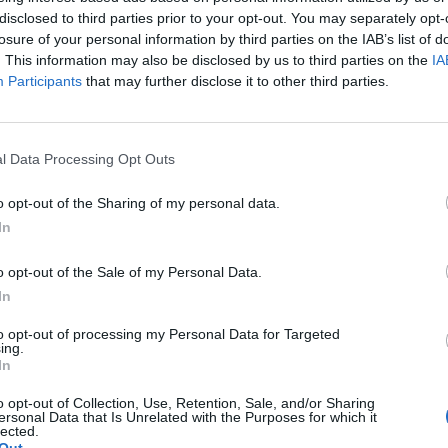
disclosed to third parties prior to your opt-out. You may separately opt-
Il caso del grillino in Rolls
losure of your personal information by third parties on the IAB’s list of
Royce. Così hanno
. This information may also be disclosed by us to third parties on the
IA
sconfitto la povertà: la
Participants
that may further disclose it to other third parties.
loro
l Data Processing Opt Outs
o opt-out of the Sharing of my personal data.
In
o opt-out of the Sale of my Personal Data.
In
to opt-out of processing my Personal Data for Targeted
Non sarebbe Gualtieri a prendere le
ing.
a altri. Già oggi gli dettano la linea sui
In
onendogli di aprire una discarica a
o opt-out of Collection, Use, Retention, Sale, and/or Sharing
al Divino Amore o a Tragliatella. Domani,
ersonal Data that Is Unrelated with the Purposes for which it
egreterie e i giochi di palazzo a dirgli
lected.