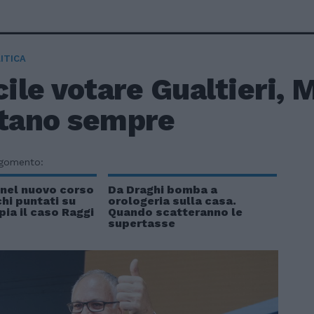
ITICA
cile votare Gualtieri, 
ltano sempre
rgomento:
 nel nuovo corso
Da Draghi bomba a
hi puntati su
orologeria sulla casa.
ia il caso Raggi
Quando scatteranno le
supertasse