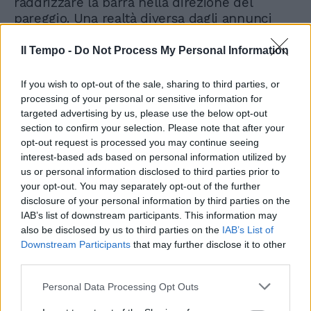
raddrizzare la barra nella direzione del
pareggio. Una realtà diversa dagli annunci
della Raggi sugli effetti benefici della cura
grillina nelle casse comunali. In una
Il Tempo -
Do Not Process My Personal Information
dichiarazione del 5 agosto scorso Virginia ha
affermato: «Ancora una volta possiamo dire
If you wish to opt-out of the sale, sharing to third parties, or
che i conti di Roma sono in ordine e che si
processing of your personal or sensitive information for
torna a investire per il rilancio della città».
targeted advertising by us, please use the below opt-out
section to confirm your selection. Please note that after your
Non è così. Baste leggere le carte contabili,
opt-out request is processed you may continue seeing
saper fare di conto e armarsi di pazienza per
interest-based ads based on personal information utilized by
leggere le considerazioni dei revisori
us or personal information disclosed to third parties prior to
contabili nella sezione della trasparenza.
your opt-out. You may separately opt-out of the further
disclosure of your personal information by third parties on the
IAB’s list of downstream participants. This information may
also be disclosed by us to third parties on the
IAB’s List of
Downstream Participants
that may further disclose it to other
third parties.
Personal Data Processing Opt Outs