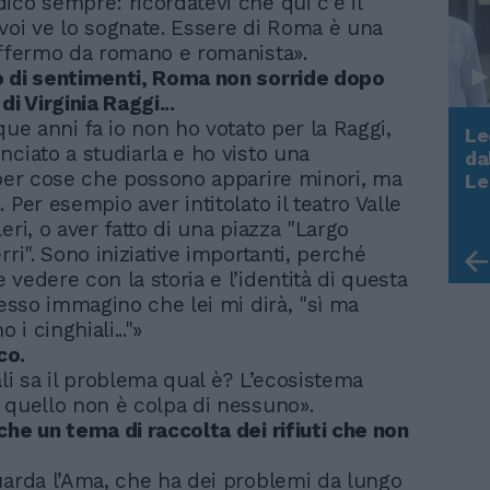
ico sempre: ricordatevi che qui c’è il
voi ve lo sognate. Essere di Roma è una
affermo da romano e romanista».
o di sentimenti, Roma non sorride dopo
di Virginia Raggi...
que anni fa io non ho votato per la Raggi,
Le
nciato a studiarla e ho visto una
da
Rudy Giuliani a Come States?
 per cose che possono apparire minori, ma
Le
Trump, Meloni e la strategia
 Per esempio aver intitolato il teatro Valle
americana
eri, o aver fatto di una piazza "Largo
rri". Sono iniziative importanti, perché
vedere con la storia e l’identità di questa
desso immagino che lei mi dirà, "sì ma
o i cinghiali..."»
co.
ali sa il problema qual è? L’ecosistema
 quello non è colpa di nessuno».
che un tema di raccolta dei rifiuti che non
uarda l’Ama, che ha dei problemi da lungo