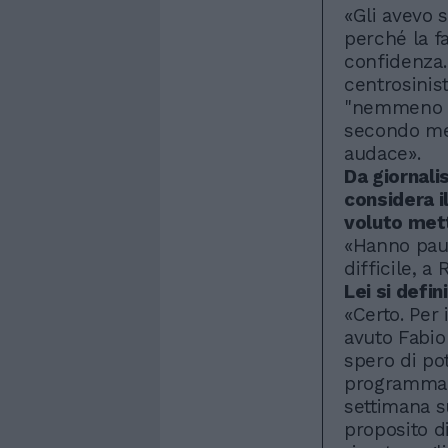
«Gli avevo s
perché la f
confidenza. 
centrosinist
"nemmeno so
secondo me
audace».
Da giornali
considera i
voluto mett
«Hanno paur
difficile, a
Lei si defi
«Certo. Per
avuto Fabio
spero di po
programma (
settimana su
proposito di