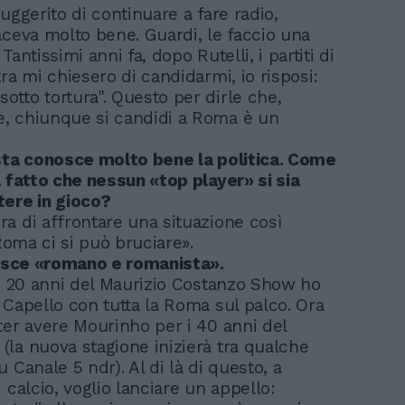
uggerito di continuare a fare radio,
aceva molto bene. Guardi, le faccio una
Tantissimi anni fa, dopo Rutelli, i partiti di
ra mi chiesero di candidarmi, io risposi:
tto tortura". Questo per dirle che,
, chiunque si candidi a Roma è un
sta conosce molto bene la politica. Come
l fatto che nessun «top player» si sia
ere in gioco?
a di affrontare una situazione così
 Roma ci si può bruciare».
nisce «romano e romanista».
 i 20 anni del Maurizio Costanzo Show ho
 Capello con tutta la Roma sul palco. Ora
ter avere Mourinho per i 40 anni del
la nuova stagione inizierà tra qualche
 Canale 5 ndr). Al di là di questo, a
 calcio, voglio lanciare un appello: