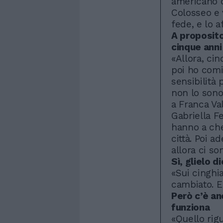
americano d
Colosseo e 
fede, e lo 
A proposit
cinque anni 
«Allora, cin
poi ho comi
sensibilità
non lo sono.
a Franca Val
Gabriella Fe
hanno a che 
città. Poi a
allora ci son
Sì, glielo di
«Sui cinghi
cambiato. E
Però c’è an
funziona
«Quello rig