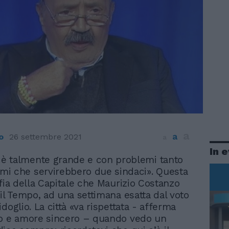
a
a
o
26 settembre 2021
a
In 
è talmente grande e con problemi tanto
mi che servirebbero due sindaci». Questa
afia della Capitale che Maurizio Costanzo
 il Tempo, ad una settimana esatta dal voto
doglio. La città «va rispettata - afferma
io e amore sincero – quando vedo un