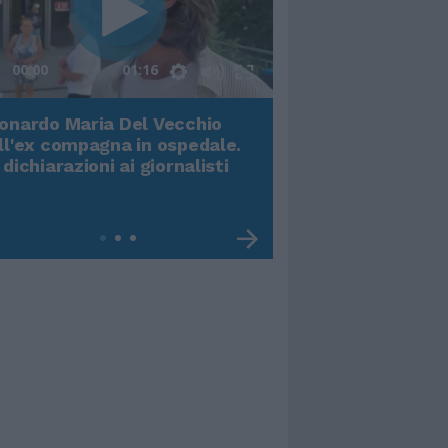
00:00
01:16
onardo Maria Del Vecchio
Terremoto, viene g
ll'ex compagna in ospedale.
video impressiona
 dichiarazioni ai giornalisti