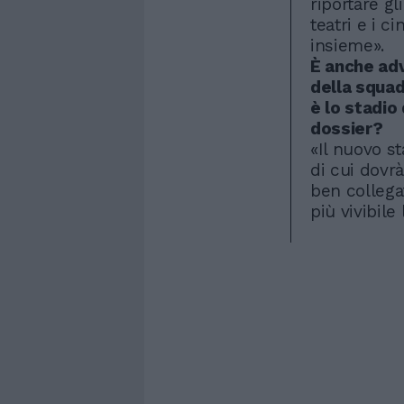
riportare gl
teatri e i c
insieme».
È anche adv
della squad
è lo stadio
dossier?
«Il nuovo st
di cui dovrà
ben collega
più vivibile