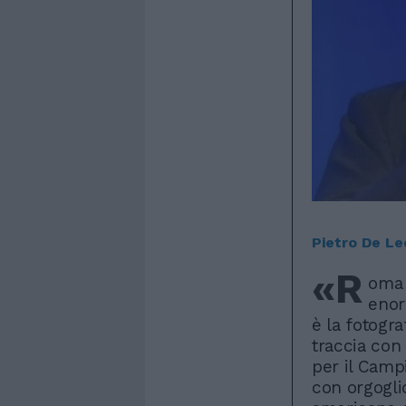
Pietro De Le
«R
oma 
enor
è la fotogr
traccia con
per il Campi
con orgogl