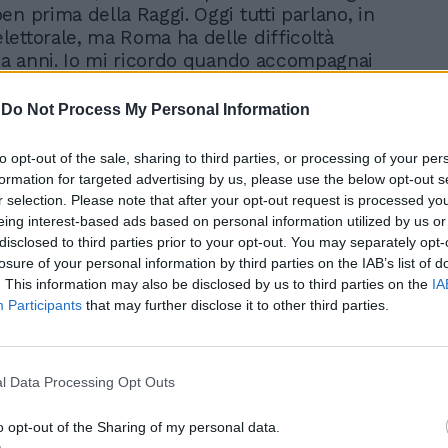
en prima della Raggi. Oggi tutti parlano, in
ettorale, ma Roma ha delle difficoltà
 da anni. Io mi ricordo quando accompagnai
campagna elettorale. Eravamo Paolo
rmete Realacci ed io. Di certe questioni si
-
Do Not Process My Personal Information
allora».
ti, secondo lei, quale potrebbe essere la
to opt-out of the sale, sharing to third parties, or processing of your per
volta?
formation for targeted advertising by us, please use the below opt-out s
e affrontare il problema Ama. Poi forse
r selection. Please note that after your opt-out request is processed y
iaprire Malagrotta, come ha detto
eing interest-based ads based on personal information utilized by us or
ualche giorno fa».
disclosed to third parties prior to your opt-out. You may separately opt-
losure of your personal information by third parties on the IAB’s list of
una sorta di consigliere per Virginia
. This information may also be disclosed by us to third parties on the
IA
Participants
that may further disclose it to other third parties.
 qualche consiglio in amicizia, senza
ico. Per esempio le ho suggerito io di
l Valle ‘Teatro Valle-Franca Valeri’. Lei mi
».
l Data Processing Opt Outs
lio le ha dato prima di questa campagna
o opt-out of the Sharing of my personal data.