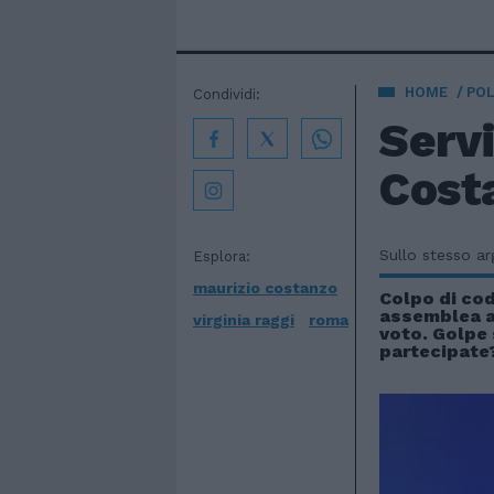
HOME
POL
Condividi:
Servi
Cost
Sullo stesso a
Esplora:
maurizio costanzo
Colpo di cod
assemblea a 
virginia raggi
roma
voto. Golpe 
partecipate