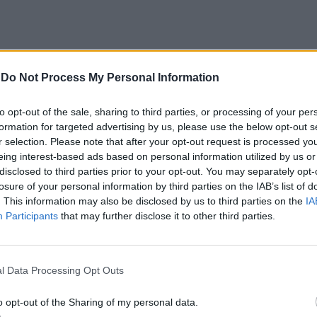
i adotta una decisione stando al vertice del
-
Do Not Process My Personal Information
e pensare anche all'Organo e a coloro
ro succederanno nella carica, non solo
a condizione. Non potrà e non dovrà
to opt-out of the sale, sharing to third parties, or processing of your per
formation for targeted advertising by us, please use the below opt-out s
somma, che chi, in ipotesi, non rifiuterà
r selection. Please note that after your opt-out request is processed y
ione spettante al Premier automaticamente
eing interest-based ads based on personal information utilized by us or
n un gradino inferiore, riceverà uno
disclosed to third parties prior to your opt-out. You may separately opt-
à tacciato di "cupiditas adpiscendi",
losure of your personal information by third parties on the IAB’s list of
a carica sarà di fatto diventata gratuita e,
. This information may also be disclosed by us to third parties on the
IA
seguibile solo da chi abbia propri
Participants
that may further disclose it to other third parties.
 mezzi economici. Si ritornerebbe così agli
er censo. Circoscrivere, con una adeguata
ne, la decisione assunta da Draghi, senza
l Data Processing Opt Outs
a una valenza generale, ma spiegandola
dente all'esigenza avvertita da chi fruisce
o opt-out of the Sharing of my personal data.
cui introiti, sarebbe stato opportuno. Ma vi