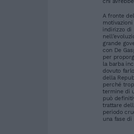
chi avrebbe
A fronte del
motivazioni
indirizzo d
nell'evoluzi
grande gove
con De Gaspe
per proporg
la barba inc
dovuto farlo
della Repub
perché trop
termine di u
può definit
trattare del
periodo cruc
una fase di 