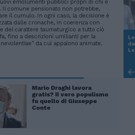
uovi emolumenti pubblici propri di chi è
o". Il comune pensionato non potrebbe,
rare il cumulo. In ogni caso, la decisione è
izzata dalle cronache, in coerenza con
ne del carattere taumaturgico a tutto ciò
a, fino a descrizioni umilianti per la
Le
enevolentiae" da cui appaiono animate.
da
Rudy Giuliani a Come States?
Le
Trump, Meloni e la strategia
americana
Mario Draghi lavora
gratis? Il vero populismo
fu quello di Giuseppe
Conte