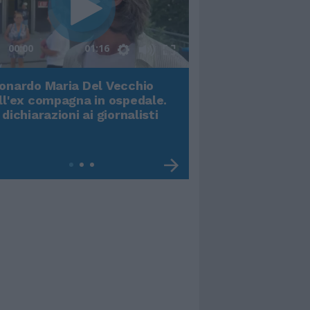
00:00
01:16
onardo Maria Del Vecchio
Terremoto, viene g
ll'ex compagna in ospedale.
video impressiona
 dichiarazioni ai giornalisti