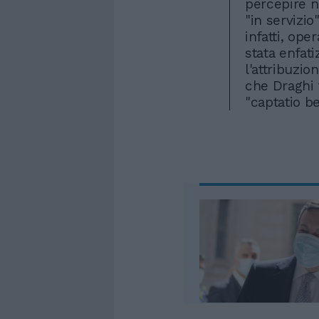
percepire n
"in servizi
infatti, ope
stata enfat
l'attribuzio
che Draghi f
"captatio b