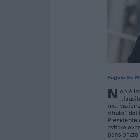
Angelo De M
N
on è i
plausib
motivazione
rifiuto" de
Presidente 
evitare eve
pensionato 