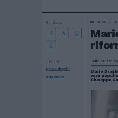
HOME
POL
Condividi:
Mario
rifor
Sullo stesso a
Esplora:
mario draghi
Mario Draghi
vero populis
stipendio
Giuseppe C