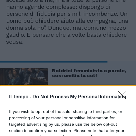
hanno agende complesse: dispongo di
persone di fiducia per simili incombenze. Un
uomo può chiedere aiuto alla compagna, una
donna sola no”. Dunque, mal comune mezzo
gaudio. E pensare che a volte basta chiedere
scusa.
Boldrini femminista a parole,
così umilia la colf
Il Tempo -
Do Not Process My Personal Information
If you wish to opt-out of the sale, sharing to third parties, or
processing of your personal or sensitive information for
targeted advertising by us, please use the below opt-out
section to confirm your selection. Please note that after your