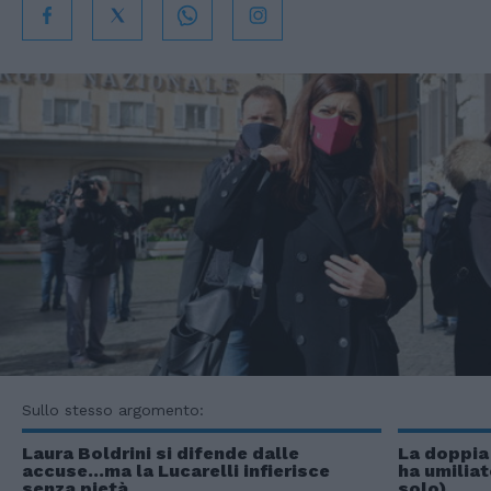
Sullo stesso argomento:
Laura Boldrini si difende dalle
La doppia 
accuse...ma la Lucarelli infierisce
ha umiliat
senza pietà
solo)