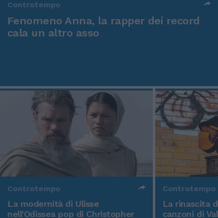
Controtempo
Fenomeno Anna, la rapper dei record
cala un altro asso
Controtempo
Controtempo
La modernità di Ulisse
La rinascita 
nell'Odissea pop di Christopher
canzoni di Va