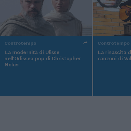
Controtempo
Controtempo
La modernità di Ulisse
La rinascita 
nell'Odissea pop di Christopher
canzoni di Va
Nolan