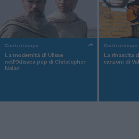
Controtempo
Controtempo
La modernità di Ulisse
La rinascita 
nell'Odissea pop di Christopher
canzoni di Va
Nolan