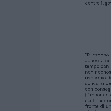
contro il go
"Purtroppo 
appositame
tempo con pa
non riconos
risparmio 
concorsi per
con conseg
(l'importante
costi, per u
fronte di u