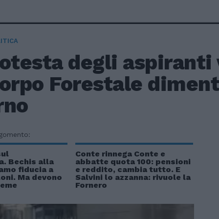
ITICA
otesta degli aspiranti 
orpo Forestale diment
rno
rgomento:
sul
Conte rinnega Conte e
. Bechis alla
abbatte quota 100: pensioni
amo fiducia a
e reddito, cambia tutto. E
loni. Ma devono
Salvini lo azzanna: rivuole la
sieme
Fornero