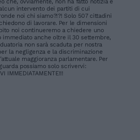
eo che, ovviamente, non ha fatto notizia e
lcun intervento dei partiti di cui
tronde noi chi siamo?!?! Solo 507 cittadini
 chiedono di lavorare. Per le dimensioni
ubito noi continueremo a chiedere uno
 immediato anche oltre il 30 settembre,
raduatoria non sarà scaduta per nostra
per la negligenza e la discriminazione
l'attuale maggioranza parlamentare. Per
iguarda possiamo solo scrivervi:
VI IMMEDIATAMENTE!!!