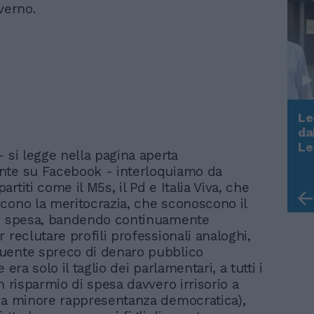
verno.
Le
da
Rudy Giuliani a Come States?
Le
- si legge nella pagina aperta
Trump, Meloni e la strategia
nte su Facebook - interloquiamo da
americana
rtiti come il M5s, il Pd e Italia Viva, che
cono la meritocrazia, che sconoscono il
di spesa, bandendo continuamente
 reclutare profili professionali analoghi,
uente spreco di denaro pubblico
 era solo il taglio dei parlamentari, a tutti i
n risparmio di spesa davvero irrisorio a
na minore rappresentanza democratica),