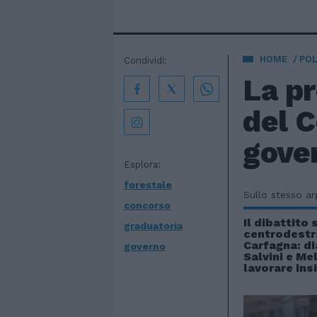
HOME
POL
Condividi:
La pr
del C
gove
Esplora:
forestale
Sullo stesso a
concorso
Il dibattito 
graduatoria
centrodestra
Carfagna: di
governo
Salvini e Me
lavorare in