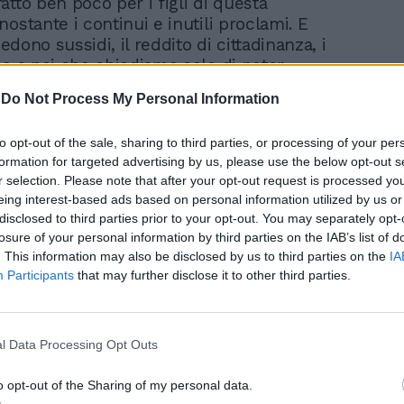
tto ben poco per i figli di questa
ostante i continui e inutili proclami. E
cedono sussidi, il reddito di cittadinanza, i
 e a noi che chiediamo solo di poter
opo aver superato un estenuante
-
Do Not Process My Personal Information
opo che disposizioni di legge lo
ci viene risposto che per noi non ci sono
to opt-out of the sale, sharing to third parties, or processing of your per
i ministeri non ci vogliono, che dobbiamo
formation for targeted advertising by us, please use the below opt-out s
sforzi", partecipare ad altri concorsi per
r selection. Please note that after your opt-out request is processed y
il nostro posto di lavoro. In realtà,
eing interest-based ads based on personal information utilized by us or
siamo rappresentanti da una maggioranza
disclosed to third parties prior to your opt-out. You may separately opt-
e che lo è solo sulla carta, in quanto non
losure of your personal information by third parties on the IAB’s list of
a volontà popolare, che va avanti "a colpi
. This information may also be disclosed by us to third parties on the
IA
 Parliamo di un partito, il M5s, che, quando
Participants
that may further disclose it to other third parties.
one, si batteva per la tutela degli idonei,
 una preziosa risorsa mentre adesso ci
parliamo di partiti, M5s e Pd, che sono da
l Data Processing Opt Outs
po del Ministero della Difesa e hanno
norato puntualmente la nostra graduatoria,
o opt-out of the Sharing of my personal data.
 4 bandi per l'arruolamento di circa 2200