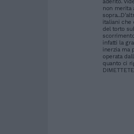
aderito. Vid
non merita a
sopra...D'al
italiani che
del torto s
scorrimento
infatti la g
inerzia ma 
operata dal
quanto ci r
DIMETTETE