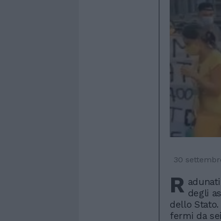
30 settembr
R
adunati
degli a
dello Stato
fermi da se