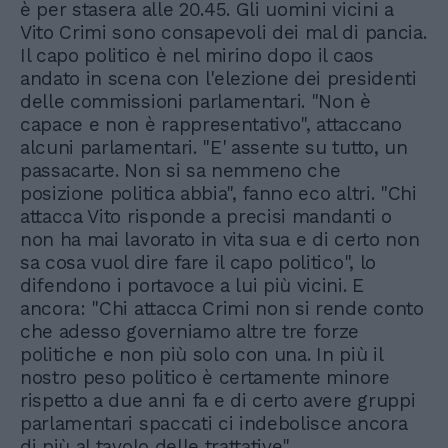
è per stasera alle 20.45. Gli uomini vicini a
Vito Crimi sono consapevoli dei mal di pancia.
Il capo politico è nel mirino dopo il caos
andato in scena con l'elezione dei presidenti
delle commissioni parlamentari. "Non è
capace e non è rappresentativo", attaccano
alcuni parlamentari. "E' assente su tutto, un
passacarte. Non si sa nemmeno che
posizione politica abbia", fanno eco altri. "Chi
attacca Vito risponde a precisi mandanti o
non ha mai lavorato in vita sua e di certo non
sa cosa vuol dire fare il capo politico", lo
difendono i portavoce a lui più vicini. E
ancora: "Chi attacca Crimi non si rende conto
che adesso governiamo altre tre forze
politiche e non più solo con una. In più il
nostro peso politico è certamente minore
rispetto a due anni fa e di certo avere gruppi
parlamentari spaccati ci indebolisce ancora
di più al tavolo delle trattative".