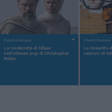
Controtempo
Controtempo
La modernità di Ulisse
La rinascita 
nell'Odissea pop di Christopher
canzoni di Va
Nolan