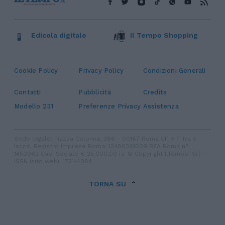
Edicola digitale
Il Tempo Shopping
Cookie Policy
Privacy Policy
Condizioni Generali
Contatti
Pubblicità
Credits
Modello 231
Preferenze Privacy
Assistenza
Sede legale: Piazza Colonna, 366 - 00187 Roma CF e P. Iva e
Iscriz. Registro Imprese Roma: 13486391009 REA Roma n°
1450962 Cap. Sociale € 25.000,00 i.v. © Copyright IlTempo. Srl -
ISSN (sito web): 1721-4084
TORNA SU