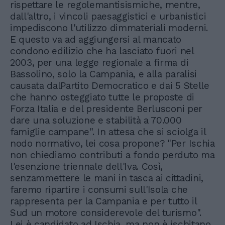
rispettare le regolemantisismiche, mentre,
dall'altro, i vincoli paesaggistici e urbanistici
impediscono l'utilizzo dimmateriali moderni.
E questo va ad aggiungersi al mancato
condono edilizio che ha lasciato fuori nel
2003, per una legge regionale a firma di
Bassolino, solo la Campania, e alla paralisi
causata dalPartito Democratico e dai 5 Stelle
che hanno osteggiato tutte le proposte di
Forza Italia e del presidente Berlusconi per
dare una soluzione e stabilità a 70.000
famiglie campane". In attesa che si sciolga il
nodo normativo, lei cosa propone? "Per Ischia
non chiediamo contributi a fondo perduto ma
l'esenzione triennale dell'Iva. Così,
senzammettere le mani in tasca ai cittadini,
faremo ripartire i consumi sull'Isola che
rappresenta per la Campania e per tutto il
Sud un motore considerevole del turismo".
Lei è candidato ad Ischia, ma non è ischitano