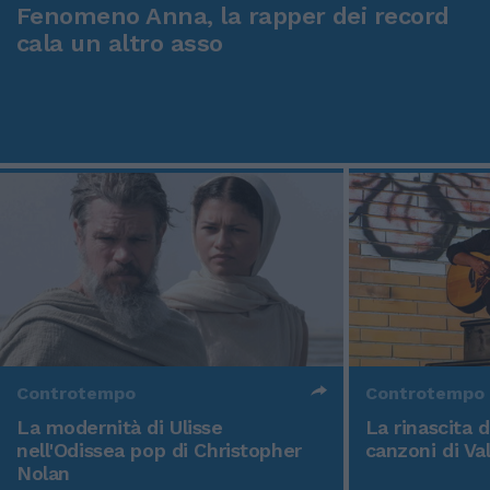
Fenomeno Anna, la rapper dei record
cala un altro asso
Controtempo
Controtempo
La modernità di Ulisse
La rinascita 
nell'Odissea pop di Christopher
canzoni di Va
Nolan