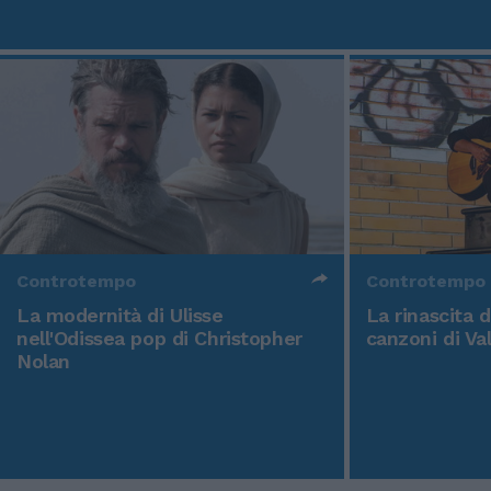
Controtempo
Controtempo
La modernità di Ulisse
La rinascita 
nell'Odissea pop di Christopher
canzoni di Va
Nolan