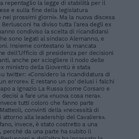
repentaglio la legge di stabilità per il
se e sulla fine della legislatura
nei prossimi giorni». Ma la nuova discesa
Berlusconi ha diviso tutta l'area degli ex
hanno condiviso la scelta di ricandidarsi
che sono legati al sindaco Alemanno, e
oni. Insieme contestano la mancata
e dell'Ufficio di presidenza per decisioni
nti, anche per sciogliere il nodo delle
ex ministro della Gioventù è stata
u twitter: «Considero la ricandidatura di
n errore». E restano un po' delusi i falchi
apo a Ignazio La Russa (come Corsaro e
, decisi a fare una «nuova cosa nera».
invece tutti coloro che fanno parte
 Matteoli, convinti della «necessità di
i attorno alla leadership del Cavaliere».
fano, invece, è stato costretto a una
, perché da una parte ha subito il
 Berlusconi e dall'altra ha incassato la