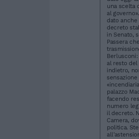
una scelta 
al governo».
dato anche r
decreto stab
in Senato, 
Passera che
trasmission
Berlusconi:
al resto del
indietro, no
sensazione 
«incendiari
palazzo Mada
facendo rest
numero lega
il decreto. 
Camera, dove
politica. St
all'astensio