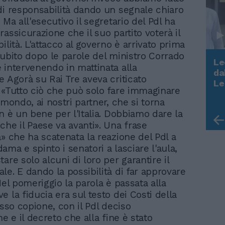
di responsabilità dando un segnale chiaro
 Ma all'esecutivo il segretario del Pdl ha
assicurazione che il suo partito voterà il
ilità. L'attacco al governo è arrivato prima
subito dopo le parole del ministro Corrado
Le
 intervenendo in mattinata alla
da
e Agorà su Rai Tre aveva criticato
Rudy Giuliani a Come States?
Le
 «Tutto ciò che può solo fare immaginare
Trump, Meloni e la strategia
americana
 mondo, ai nostri partner, che si torna
n è un bene per l'Italia. Dobbiamo dare la
che il Paese va avanti». Una frase
a» che ha scatenata la reazione del Pdl a
ma e spinto i senatori a lasciare l'aula,
are solo alcuni di loro per garantire il
le. E dando la possibilità di far approvare
Nel pomeriggio la parola è passata alla
 la fiducia era sul testo dei Costi della
esso copione, con il Pdl deciso
ne e il decreto che alla fine è stato