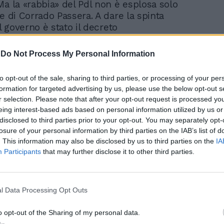
Ma la «rabbia» del Pdl non è esplosa solo
e di Corrado Passera. A dare la spinta
al governo è stato il decreto
idabilità, che Berlusconi vede come il
occhi. Così, dopo aver deciso di scendere
-
Do Not Process My Personal Information
campo, ieri ha sferrato l'attacco a Monti.
vertice-fiume del pomeriggio a palazzo
to opt-out of the sale, sharing to third parties, or processing of your per
equel» di quello di mercoledì) il Cavaliere
formation for targeted advertising by us, please use the below opt-out s
rito le sue intenzioni, sottolineando i pro
r selection. Please note that after your opt-out request is processed y
ella sua scelta, ormai quasi irrevocabile.
eing interest-based ads based on personal information utilized by us or
 amarezza e delusione per i
disclosed to third parties prior to your opt-out. You may separately opt-
na» che per paura di perdere un seggio
losure of your personal information by third parties on the IAB’s list of
di corsa sulla zattera del Pdl alla deriva
. This information may also be disclosed by us to third parties on the
IA
Participants
that may further disclose it to other third parties.
to di rinnegarlo. Berlusconi è
 che non tutti sono convinti della sua
a anche garantito di non avere alcuna
i spacchettare il partito. Perché questo,
l Data Processing Opt Outs
egato, è il momento di restare uniti per
inistra. Il Pdl insomma resta in piedi, ma va
o opt-out of the Sharing of my personal data.
la nomenklatura è salva, gli ex di An non