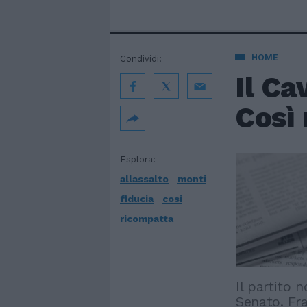
HOME
Condividi:
Il Ca
Così 
Esplora:
allassalto
monti
fiducia
cosi
ricompatta
Il partito 
Senato. Frat