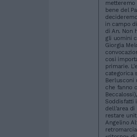
metteremo a 
bene del Pae
decideremo 
in campo di 
di An. Non 
gli uomini 
Giorgia Mel
convocazion
così importa
primarie. L'
categorica s
Berlusconi u
che fanno c
Beccalossi)
Soddisfatti 
dell'area di
restare unit
Angelino Al
retromarcia
«ritorno» di