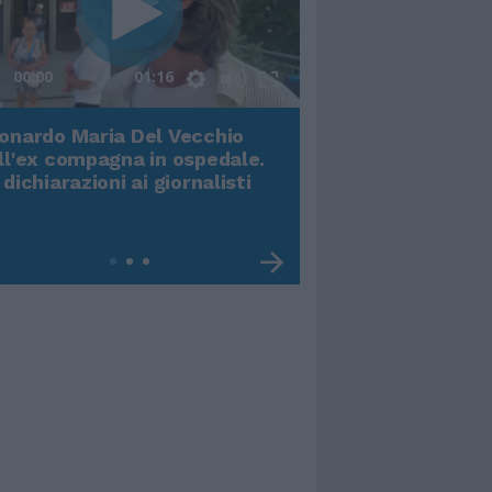
00:00
01:16
onardo Maria Del Vecchio
Terremoto, viene g
ll'ex compagna in ospedale.
video impressiona
 dichiarazioni ai giornalisti