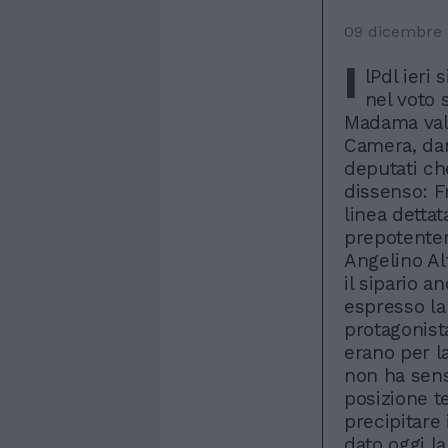
09 dicembre 
I
lPdl ieri
nel voto 
Madama val
Camera, dan
deputati ch
dissenso: F
linea dettat
prepotentem
Angelino Alf
il sipario 
espresso la
protagonista
erano per l
non ha senso
posizione t
precipitare
dato oggi l