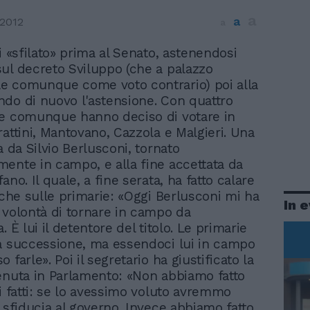
a
a
2012
a
 si «sfilato» prima al Senato, astenendosi
sul decreto Sviluppo (che a palazzo
e comunque come voto contrario) poi alla
do di nuovo l'astensione. Con quattro
e comunque hanno deciso di votare in
rattini, Mantovano, Cazzola e Malgieri. Una
a da Silvio Berlusconi, tornato
ente in campo, e alla fine accettata da
ano. Il quale, a fine serata, ha fatto calare
anche sulle primarie: «Oggi Berlusconi mi ha
In 
 volontà di tornare in campo da
. È lui il detentore del titolo. Le primarie
a successione, ma essendoci lui in campo
 farle». Poi il segretario ha giustificato la
enuta in Parlamento: «Non abbiamo fatto
 i fatti: se lo avessimo voluto avremmo
a sfiducia al governo. Invece abbiamo fatto