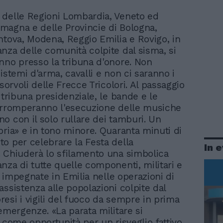
 delle Regioni Lombardia, Veneto ed
magna e delle Provincie di Bologna,
ntova, Modena, Reggio Emilia e Rovigo, in
nza delle comunità colpite dal sisma, si
nno presso la tribuna d'onore. Non
istemi d'arma, cavalli e non ci saranno i
 sorvoli delle Frecce Tricolori. Al passaggio
 tribuna presidenziale, le bande e le
erromperanno l'esecuzione delle musiche
o con il solo rullare dei tamburi. Un
bria» e in tono minore. Quaranta minuti di
o per celebrare la Festa della
In 
 Chiuderà lo sfilamento una simbolica
nza di tutte quelle componenti, militari e
gi impegnate in Emilia nelle operazioni di
assistenza alle popolazioni colpite dal
esi i vigili del fuoco da sempre in prima
 emergenze. «La parata militare si
a come opportunità per un risveglio fattivo