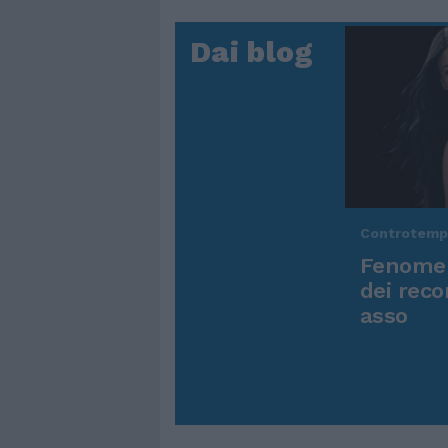
Dai blog
Controtem
Fenomen
dei reco
asso