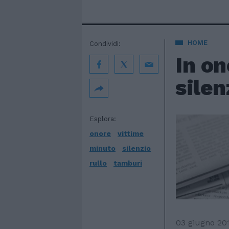
HOME
Condividi:
In on
silen
Esplora:
onore
vittime
minuto
silenzio
rullo
tamburi
03 giugno 20