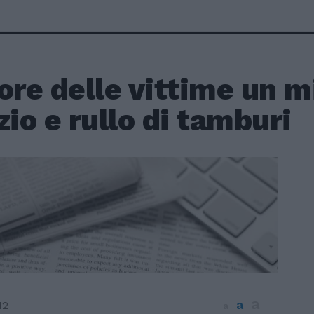
ore delle vittime un m
zio e rullo di tamburi
a
a
12
a