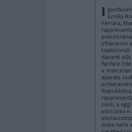
I
gonfaloni
Emilia Ro
Ferrara, Ma
rappresenta
posizionera
sfileranno s
tradizionali
davanti alla
fanfare int
e marcerann
aparata «so
schierament
Repubblica.
rappresenta
civili, a og
soccorso e 
sisma.compr
linea nelle
caratterizz