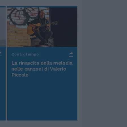
Controtempo
La rinascita della melodia
nelle canzoni di Valerio
Piccolo