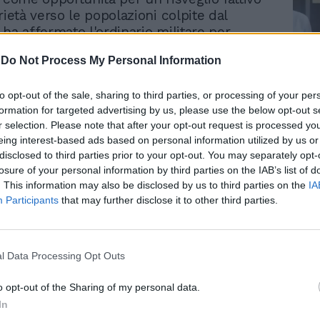
rietà verso le popolazioni colpite dal
 ha affermato l'ordinario militare per
civescovo Vincenzo Pelvi. «La sfilata -ricorda
-
Do Not Process My Personal Information
ti Peretti, ispettrice generale delle
della Croce Rossa - è dedicata ai
Le
 dell'Emilia. Posso capire che qualcuno
to opt-out of the sale, sharing to third parties, or processing of your per
da
formation for targeted advertising by us, please use the below opt-out s
ondividere, ma gli italiani non dovrebbero
Rudy Giuliani a Come States?
Le
r selection. Please note that after your opt-out request is processed y
Trump, Meloni e la strategia
rari a una manifestazione che è stata
eing interest-based ads based on personal information utilized by us or
americana
issimo proprio per rispetto alle
disclosed to third parties prior to your opt-out. You may separately opt-
colpite dal sisma. Saremo alla sfilata-
losure of your personal information by third parties on the IAB’s list of
ispettrice nazionale delle crocerossine-
. This information may also be disclosed by us to third parties on the
IA
eve dimenticare che abbiamo 100 sorelle
Participants
that may further disclose it to other third parties.
gli ospedali e nei campi attrezzati della
 in Emilia». Eppure nonostante i tagli in
nuano a contestare la decisione di
l Data Processing Opt Outs
a parata militare. Tra loro anche il sidnaco
anno che ha delegato il presidente del
o opt-out of the Sharing of my personal data.
omunale a rappresentare la città. Twitter
In
ampo di contestazione con l' hashtag