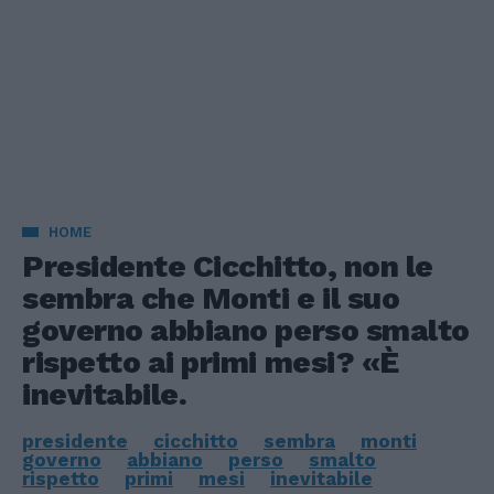
HOME
Presidente Cicchitto, non le
sembra che Monti e il suo
governo abbiano perso smalto
rispetto ai primi mesi? «È
inevitabile.
presidente
cicchitto
sembra
monti
governo
abbiano
perso
smalto
rispetto
primi
mesi
inevitabile