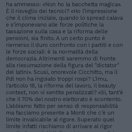
ha ammesso: «Non ho la bacchetta magica».
È il risveglio dei tecnici? «Ho l'impressione
che il clima iniziale, quando lo spread calava
e s'imponevano alle forze politiche la
tassazione sulla casa e la riforma delle
pensioni, sia finito. A un certo punto è
riemerso il duro confronto con i partiti e con
le forze sociali: è la normalità della
democrazia. Altrimenti saremmo di fronte
alla riesumazione della figura del "dictator"
dei latini». Scusi, onorevole Cicchitto, ma il
Pdl non ha ingoiato troppi rospi? L'Imu,
l'articolo 18, la riforma del lavoro, il beauty
contest, non vi sentite penalizzati? «Sì, tant'è
che il 70% del nostro elettorato è scontento.
L'abbiamo fatto per senso di responsabilità
ma facciamo presente a Monti che c'è un
limite invalicabile al rigore. Superato quel
limite infatti rischiamo di arrivare al rigor