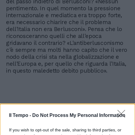
del passo indietro di Berlusconi? «Nessun
pentimento. In quel momento la pressione
internazionale e mediatica era troppo forte,
era necessario chiarire che il problema
dell'Italia non era Berlusconi». Pensa che lo
riconosceranno quelli che all'epoca
gridavano il contrario? «L'antiberlusconismo
c'è sempre ma molti hanno capito che il vero
nodo della crisi sta nella globalizzazione e
nell'Europa e, per quello che riguarda l'Italia,
in questo maledetto debito pubblico».
Il Tempo -
Do Not Process My Personal Information
If you wish to opt-out of the sale, sharing to third parties, or