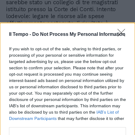
sarebbe stato un collegio di tre magistrati
istituito presso la Corte dei Conti. Intento
lodevole: legare le risorse alle spese
effettivamente sostenute. Il risultato è
cronaca dei giorni nostri. E non era ancora
Il Tempo -
Do Not Process My Personal Information
arrivato il letale (per le casse statali) 1997.(1-
continua)
If you wish to opt-out of the sale, sharing to third parties, or
processing of your personal or sensitive information for
targeted advertising by us, please use the below opt-out
section to confirm your selection. Please note that after your
opt-out request is processed you may continue seeing
interest-based ads based on personal information utilized by
us or personal information disclosed to third parties prior to
your opt-out. You may separately opt-out of the further
disclosure of your personal information by third parties on the
IAB’s list of downstream participants. This information may
also be disclosed by us to third parties on the
IAB’s List of
Downstream Participants
that may further disclose it to other
third parties.