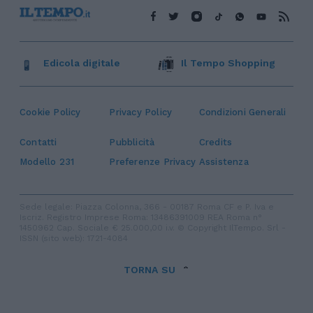
Edicola digitale
Il Tempo Shopping
Cookie Policy
Privacy Policy
Condizioni Generali
Contatti
Pubblicità
Credits
Modello 231
Preferenze Privacy
Assistenza
Sede legale: Piazza Colonna, 366 - 00187 Roma CF e P. Iva e
Iscriz. Registro Imprese Roma: 13486391009 REA Roma n°
1450962 Cap. Sociale € 25.000,00 i.v. © Copyright IlTempo. Srl -
ISSN (sito web): 1721-4084
TORNA SU