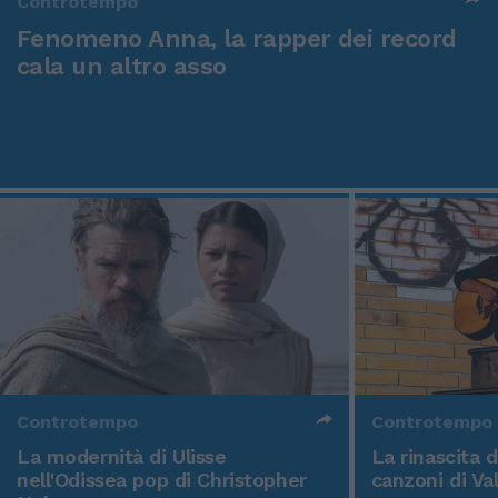
Controtempo
Fenomeno Anna, la rapper dei record
cala un altro asso
Controtempo
Controtempo
La modernità di Ulisse
La rinascita 
nell'Odissea pop di Christopher
canzoni di Va