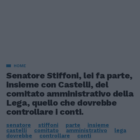
HOME
Senatore Stiffoni, lei fa parte,
insieme con Castelli, del
comitato amministrativo della
Lega, quello che dovrebbe
controllare i conti.
senatore
stiffoni
parte
insieme
castelli
comitato
amministrativo
lega
dovrebbe
controllare
conti