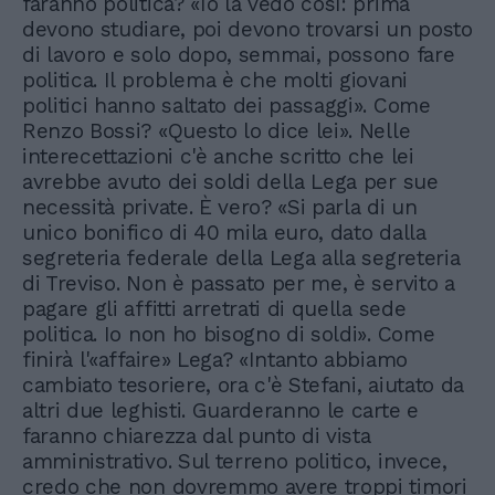
faranno politica? «Io la vedo così: prima
devono studiare, poi devono trovarsi un posto
di lavoro e solo dopo, semmai, possono fare
politica. Il problema è che molti giovani
politici hanno saltato dei passaggi». Come
Renzo Bossi? «Questo lo dice lei». Nelle
interecettazioni c'è anche scritto che lei
avrebbe avuto dei soldi della Lega per sue
necessità private. È vero? «Si parla di un
unico bonifico di 40 mila euro, dato dalla
segreteria federale della Lega alla segreteria
di Treviso. Non è passato per me, è servito a
pagare gli affitti arretrati di quella sede
politica. Io non ho bisogno di soldi». Come
finirà l'«affaire» Lega? «Intanto abbiamo
cambiato tesoriere, ora c'è Stefani, aiutato da
altri due leghisti. Guarderanno le carte e
faranno chiarezza dal punto di vista
amministrativo. Sul terreno politico, invece,
credo che non dovremmo avere troppi timori