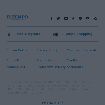
Edicola digitale
Il Tempo Shopping
Cookie Policy
Privacy Policy
Condizioni Generali
Contatti
Pubblicità
Credits
Modello 231
Preferenze Privacy
Assistenza
Sede legale: Piazza Colonna, 366 - 00187 Roma CF e P. Iva e
Iscriz. Registro Imprese Roma: 13486391009 REA Roma n°
1450962 Cap. Sociale € 25.000,00 i.v. © Copyright IlTempo. Srl -
ISSN (sito web): 1721-4084
TORNA SU