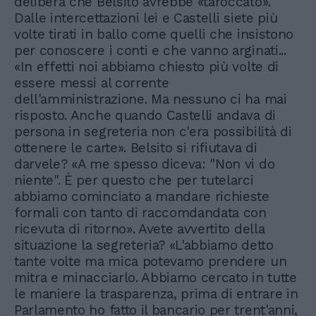
delibera che Belsito avrebbe «taroccato».
Dalle intercettazioni lei e Castelli siete più
volte tirati in ballo come quelli che insistono
per conoscere i conti e che vanno arginati...
«In effetti noi abbiamo chiesto più volte di
essere messi al corrente
dell'amministrazione. Ma nessuno ci ha mai
risposto. Anche quando Castelli andava di
persona in segreteria non c'era possibilità di
ottenere le carte». Belsito si rifiutava di
darvele? «A me spesso diceva: "Non vi do
niente". È per questo che per tutelarci
abbiamo cominciato a mandare richieste
formali con tanto di raccomdandata con
ricevuta di ritorno». Avete avvertito della
situazione la segreteria? «L'abbiamo detto
tante volte ma mica potevamo prendere un
mitra e minacciarlo. Abbiamo cercato in tutte
le maniere la trasparenza, prima di entrare in
Parlamento ho fatto il bancario per trent'anni,