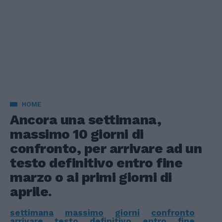
HOME
Ancora una settimana,
massimo 10 giorni di
confronto, per arrivare ad un
testo definitivo entro fine
marzo o ai primi giorni di
aprile.
settimana
massimo
giorni
confronto
arrivare
testo
definitivo
entro
fine