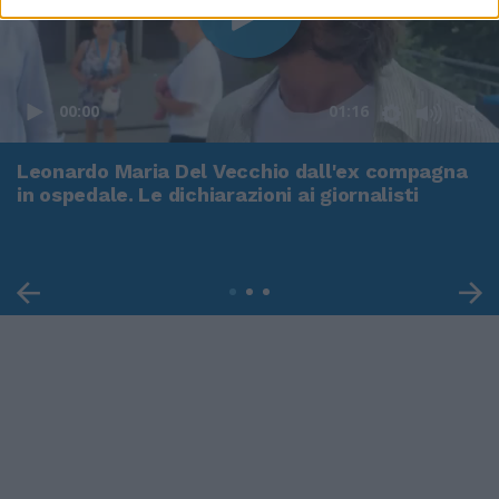
00:00
01:16
Leonardo Maria Del Vecchio dall'ex compagna
in ospedale. Le dichiarazioni ai giornalisti