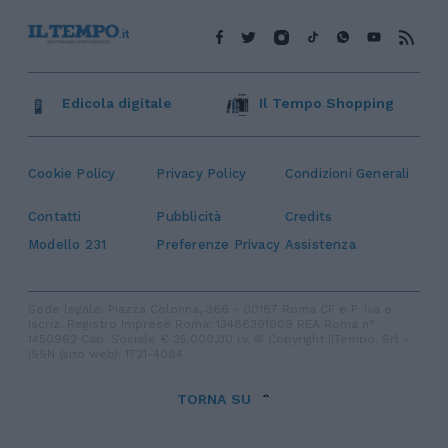
Edicola digitale
Il Tempo Shopping
Cookie Policy
Privacy Policy
Condizioni Generali
Contatti
Pubblicità
Credits
Modello 231
Preferenze Privacy
Assistenza
Sede legale: Piazza Colonna, 366 - 00187 Roma CF e P. Iva e
Iscriz. Registro Imprese Roma: 13486391009 REA Roma n°
1450962 Cap. Sociale € 25.000,00 i.v. © Copyright IlTempo. Srl -
ISSN (sito web): 1721-4084
TORNA SU