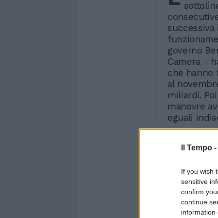
sottolin
consecutive
successiva 
funzionamen
governo Ber
Camera - han
che hanno 
al novembre
miliardi. Po
manovre avev
eguali indis
Il Tempo 
If you wish 
sensitive in
confirm you
continue se
information 