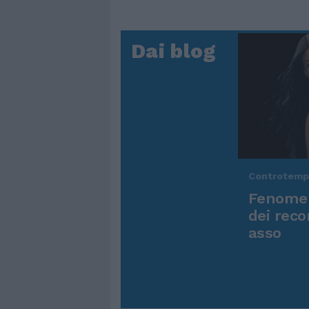
Dai blog
Controtem
Fenomen
dei reco
asso