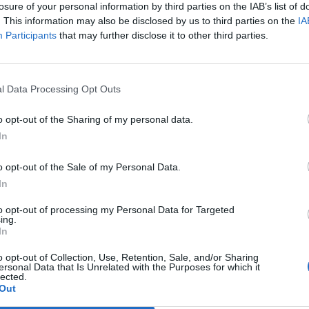
losure of your personal information by third parties on the IAB’s list of
. This information may also be disclosed by us to third parties on the
IA
Participants
that may further disclose it to other third parties.
Le
da
Rudy Giuliani a Come States?
Le
l Data Processing Opt Outs
Trump, Meloni e la strategia
americana
o opt-out of the Sharing of my personal data.
In
o opt-out of the Sale of my Personal Data.
In
to opt-out of processing my Personal Data for Targeted
ing.
In
o opt-out of Collection, Use, Retention, Sale, and/or Sharing
ersonal Data that Is Unrelated with the Purposes for which it
lected.
Out