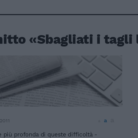
itto «Sbagliati i tagli 
a
a
2011
a
 più profonda di queste difficoltà -