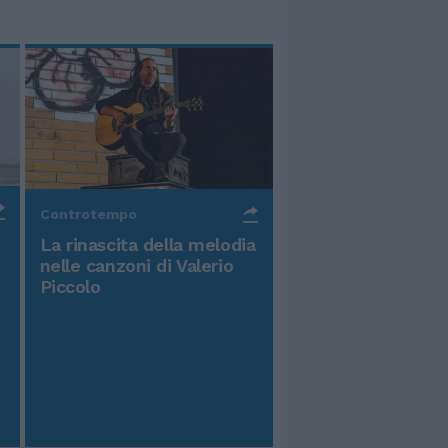
Controtempo
La rinascita della melodia
nelle canzoni di Valerio
Piccolo