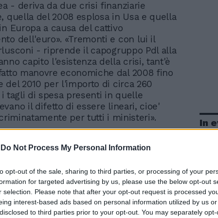
ea - deriva da due crisi finanziarie
, quella del 2008 esplosa in Usa e quella
in Europa a causa del cattivo
to dell'euro». «Tremonti e con lui il
lusconi - riprende il capogruppo Pdl alla
no capito l'esistenza della crisi, tant'è
fatto manovre economiche dal 2008 fino
 del 2010 per l'importo di circa 260
i i tagli di spesa presenti in quelle
ano il difetto di essere lineari, cioe'
criminatamente per tutti i ministeri».
In 
-
Do Not Process My Personal Information
to opt-out of the sale, sharing to third parties, or processing of your per
formation for targeted advertising by us, please use the below opt-out s
r selection. Please note that after your opt-out request is processed y
eing interest-based ads based on personal information utilized by us or
disclosed to third parties prior to your opt-out. You may separately opt-