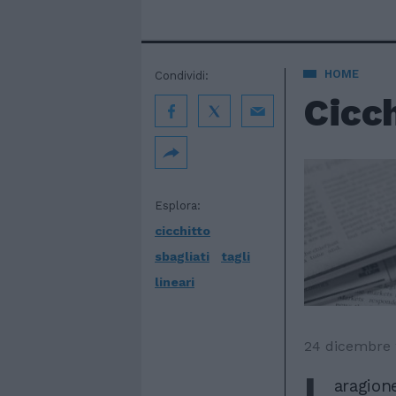
HOME
Condividi:
Cicch
Esplora:
cicchitto
sbagliati
tagli
lineari
24 dicembre 
L
aragione