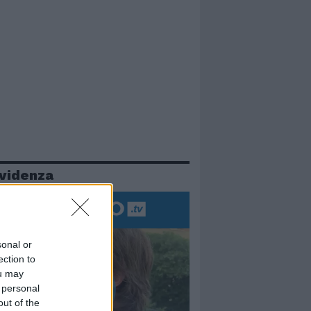
evidenza
sonal or
ection to
ou may
 personal
out of the