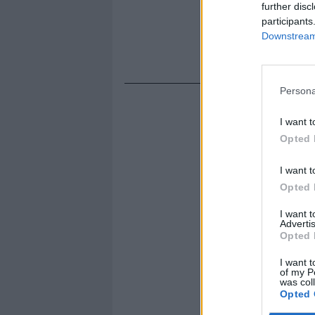
further disc
participants
Downstream 
Persona
I want t
Opted 
I want t
Opted 
I want 
Advertis
Opted 
I want t
of my P
was col
Opted 