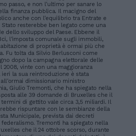
imo passo, e non l'ultimo per sanare lo
ella finanza pubblica. Il macigno del
lico anche con l'equilibrio tra Entrate e
o Stato resterebbe ben legato come una
de dello sviluppo del Paese. Ebbene il
'Ici, l'imposta comunale sugli immobili,
 abitazione di proprietà è ormai più che
a. Fu tolta da Silvio Berlusconi come
no dopo la campagna elettorale delle
el 2008, vinte con una maggioranza
ieri la sua reintroduzione è stata
dall'ormai dimissionario ministro
ia, Giulio Tremonti, che ha spiegato nella
isposta alle 39 domande di Bruxelles che il
termini di gettito vale circa 3,5 miliardi. Il
trebbe rispuntare con le sembianze della
ta Municipale, prevista dai decreti
l federalismo. Tremonti ha spiegato nella
ruxelles che il 24 ottobre scorso, durante