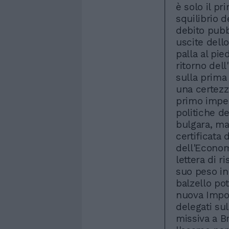
è solo il pr
squilibrio d
debito pubb
uscite dell
palla al pie
ritorno dell
sulla prima
una certezz
primo impeg
politiche d
bulgara, ma 
certificata 
dell'Econom
lettera di r
suo peso in 
balzello po
nuova Impos
delegati su
missiva a B