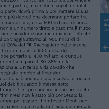
ccettato l'incarico, se riuscirà a convincere
api di partito, ma anche i singoli deputati
o parte, dovrà prima o poi mettere la sua
o o più decreti che dovranno portare tra
Le
e straordinarie, circa 500 miliardi di euro.
da
 non è un numero tirato a caso ma il frutto
Rudy Giuliani a Come States?
Le
Trump, Meloni e la strategia
lice considerazione matematica. L'attuale
americana
ico viaggia attorno ai 1900 miliardi di
 al 120% del Pil. Raccogliere dalle tasche
ni la cifra monstre (500 miliardi)
ebbe portarlo a 1400 miliardi e dunque
ercentuale pari all'80-85% della
azionale. Un terapia da cavallo che
segnale preciso ai finanzieri
li. L'Italia è ancora ricca e solvibile, riesce
suoi debiti quando è messa sotto
dunque gli si può ancora accordare quello
ltimi mesi non è stato più concesso: la
l tempo per pagare. Il professor Monti non
ernative rispetto alla richiesta dei mercati.