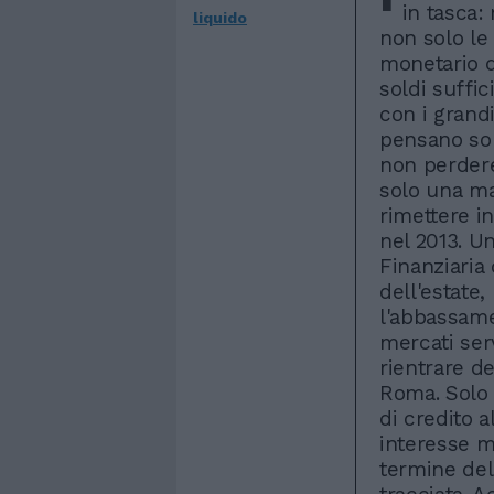
in tasca: 
liquido
non solo le
monetario d
soldi suffic
con i grand
pensano sol
non perder
solo una ma
rimettere in
nel 2013. U
Finanziaria 
dell'estate
l'abbassamen
mercati serv
rientrare d
Roma. Solo a
di credito a
interesse m
termine del