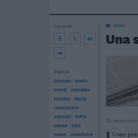
HOME
Condividi:
Una s
Esplora:
premier
mario
monti
mandato
preciso
tasca
rassicurare
mercati
fatto
20 novembre
paese
solo
I
l neo pr
casse
pubbliche