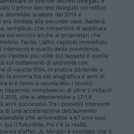
lamentare di uno dei decreti delegati, è
vato il primo decreto delegato correttivo
he dovrebbe scattare dal 2014 e
e era limitata alle seconde case. Basterà
a, semplice, che consentirà di applicare
a sui servizi» anche ai proprietari che
mobile. Facile. L'altro capitolo immediato
i interverrà è quello della previdenza.
ni l'ipotesi più volte sul tappeto è quella
ta sui trattamenti di anzianità con
ne di «quota 100», in pratica portando a
llo la somma tra età anagrafica e anni di
Ora si è fermi a «quota 96». I tecnici
n risparmio complessivo di oltre 2 miliardi
 il 2015, che si attesterebbe a 1,7/1,8
li anni successivi. Tra i possibili interventi
a di una accelerazione dell'aumento
nsionabile che arriverebbe a 67 anni solo
 qui il futuribile. Poi c'è la realtà.
banca d'affari Jp Morgan è scontato che il