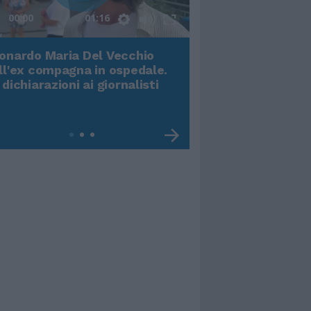
00:00
01:16
onardo Maria Del Vecchio
Terremoto, viene g
ll'ex compagna in ospedale.
video impressiona
 dichiarazioni ai giornalisti