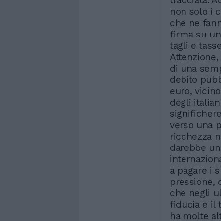
tracciata. A
non solo i c
che ne fann
firma su un
tagli e tass
Attenzione,
di una semp
debito pubbl
euro, vicino
degli italia
significher
verso una p
ricchezza n
darebbe un 
internaziona
a pagare i 
pressione, 
che negli u
fiducia e i
ha molte alt