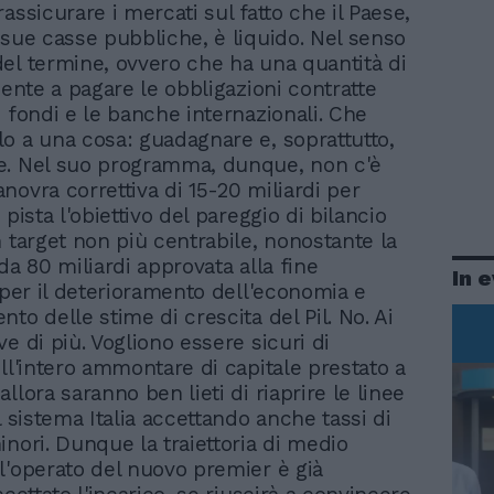
rassicurare i mercati sul fatto che il Paese,
 sue casse pubbliche, è liquido. Nel senso
el termine, ovvero che ha una quantità di
iente a pagare le obbligazioni contratte
i fondi e le banche internazionali. Che
o a una cosa: guadagnare e, soprattutto,
e. Nel suo programma, dunque, non c'è
novra correttiva di 15-20 miliardi per
 pista l'obiettivo del pareggio di bilancio
n target non più centrabile, nonostante la
da 80 miliardi approvata alla fine
In 
, per il deterioramento dell'economia e
to delle stime di crescita del Pil. No. Ai
e di più. Vogliono essere sicuri di
ell'intero ammontare di capitale prestato a
llora saranno ben lieti di riaprire le linee
l sistema Italia accettando anche tassi di
inori. Dunque la traiettoria di medio
l'operato del nuovo premier è già