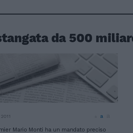
tangata da 500 miliar
a
a
 2011
a
emier Mario Monti ha un mandato preciso