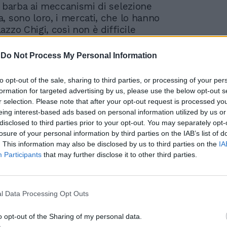
n barba ai meccanismi di selezione
, sono loro, i mercati, che lo hanno
zzo Chigi, così non è difficile
he per i cittadini italiani si prospettino
 anni di austerità. Spazio dunque agli
-
Do Not Process My Personal Information
lacrime e sangue che passano
ente appunto dalla patrimoniale. Bestia
to opt-out of the sale, sharing to third parties, or processing of your per
olitica liberale, e contro la quale
formation for targeted advertising by us, please use the below opt-out s
ha lottato fino alla fine senza cedere. Ma
r selection. Please note that after your opt-out request is processed y
to termine si nasconde una molteplicità di
eing interest-based ads based on personal information utilized by us or
che non è difficile enucleare. La soluzione
disclosed to third parties prior to your opt-out. You may separately opt-
er raggiungere l'obiettivo è stata già
losure of your personal information by third parties on the IAB’s list of
. This information may also be disclosed by us to third parties on the
IA
'ex socialista Giuliano Amato e il banchiere
Participants
that may further disclose it to other third parties.
Capaldo lo hanno detto a chiare lettere sul
la Sera mesi fa. Il secondo in particolare
 non una patrimoniale proporzionale al
i immobili, ma un tributo sul loro aumento
l Data Processing Opt Outs
al momento del loro acquisto per eredità o
ta o della loro costruzione. Potrebbe
o opt-out of the Sharing of my personal data.