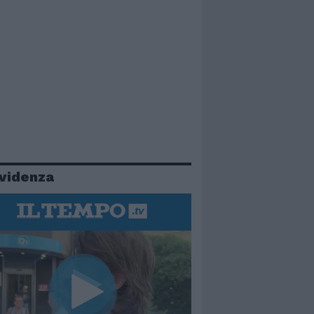
evidenza