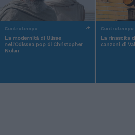
Controtempo
Controtempo
La modernità di Ulisse
La rinascita 
nell'Odissea pop di Christopher
canzoni di Va
Nolan