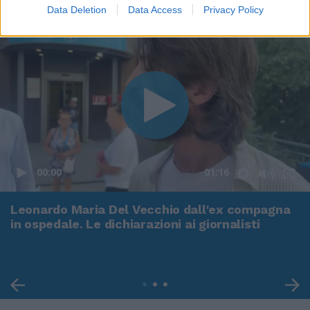
Data Deletion
Data Access
Privacy Policy
00:00
01:16
Leonardo Maria Del Vecchio dall'ex compagna
in ospedale. Le dichiarazioni ai giornalisti