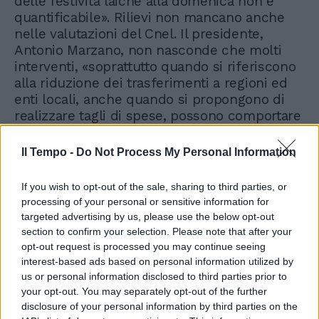
delle festività laiche alla domenica non è
quantificabile». Rilievi non mancano anche
nelle valutazioni del Cnel. Il presidente,
Antonio Marzano, non nasconde che molti
interventi, «soprattutto quando si riferiscono
alla riduzione dei trasferimenti a regioni ed
enti locali, anche quando si propongono di
realizzare tagli di spese, possono comportare
rilevanti aumenti del prelievo locale e non
meno rilevanti riduzioni dei servizi». Quanto al
Il Tempo -
Do Not Process My Personal Information
metodo, poi, «ancora una volta la manovra è
stata decisa, sulla spinta dell'urgenza, al di
If you wish to opt-out of the sale, sharing to third parties, or
fuori di quella larga consultazione dei diversi
processing of your personal or sensitive information for
livelli di Governo e delle forze sociali che era
targeted advertising by us, please use the below opt-out
tra le regole previste dall'Ue in materia di
section to confirm your selection. Please note that after your
nuove procedure di bilancio».
opt-out request is processed you may continue seeing
interest-based ads based on personal information utilized by
us or personal information disclosed to third parties prior to
your opt-out. You may separately opt-out of the further
disclosure of your personal information by third parties on the