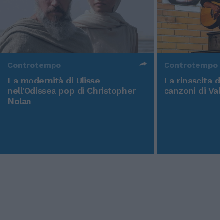
Controtempo
Controtempo
La modernità di Ulisse
La rinascita 
nell'Odissea pop di Christopher
canzoni di Va
Nolan