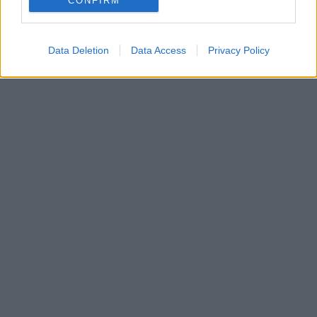
CONFIRM
In evidenza
Data Deletion
Data Access
Privacy Policy