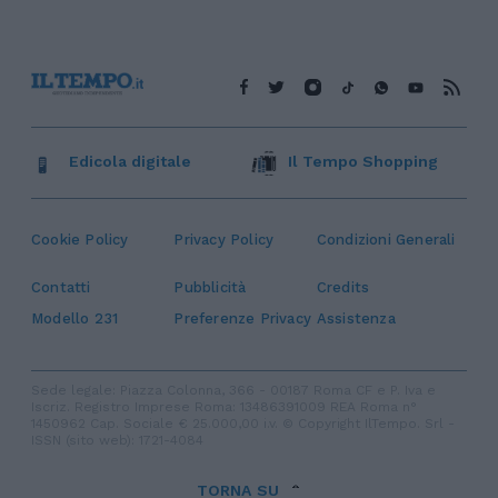
Edicola digitale
Il Tempo Shopping
Cookie Policy
Privacy Policy
Condizioni Generali
Contatti
Pubblicità
Credits
Modello 231
Preferenze Privacy
Assistenza
Sede legale: Piazza Colonna, 366 - 00187 Roma CF e P. Iva e
Iscriz. Registro Imprese Roma: 13486391009 REA Roma n°
1450962 Cap. Sociale € 25.000,00 i.v. © Copyright IlTempo. Srl -
ISSN (sito web): 1721-4084
TORNA SU