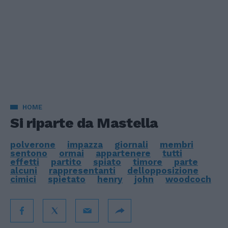
HOME
Si riparte da Mastella
polverone
impazza
giornali
membri
sentono
ormai
appartenere
tutti
effetti
partito
spiato
timore
parte
alcuni
rappresentanti
dellopposizione
cimici
spietato
henry
john
woodcoch