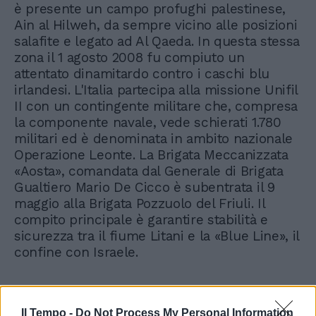
è presente un campo profughi palestinese,
Ain al Hilweh, da sempre vicino alle posizioni
salafite e legato ad Al Qaeda. In questa stessa
zona il 1 agosto 2008 fu compiuto un
attentato dinamitardo contro i caschi blu
irlandesi. L'Italia partecipa alla missione Unifil
II con un contingente militare che, compresa
la componente navale, vede schierati 1.780
militari ed è denominata in ambito nazionale
Operazione Leonte. La Brigata Meccanizzata
«Aosta», comandata dal Generale di Brigata
Gualtiero Mario De Cicco è subentrata il 9
maggio alla Brigata Pozzuolo del Friuli. Il
compito principale è garantire stabilità e
sicurezza tra il fiume Litani e la «Blue Line», il
confine con Israele.
Il Tempo -
Do Not Process My Personal Information