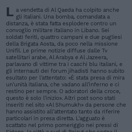
L
a vendetta di Al Qaeda ha colpito anche
gli italiani. Una bomba, comandata a
distanza, è stata fatta esplodere contro un
convoglio militare italiano in Libano. Sei
soldati feriti, quattro campani e due pugliesi
della Brigata Aosta, da poco nella missione
Unifil. Le prime notizie diffuse dalle Tv
satellitari arabe, Al Arabya e Al Jazeera,
parlavano di vittime tra i caschi blu italiani, e
gli internauti dei forum jihadisti hanno subito
esultato per l'attentato: «È stata presa di mira
un'unità italiana, che vadano all'inferno e ci
restino per sempre. O adoratori della croce,
questo è solo l'inizio». Altri post sono stati
inseriti nel sito «Al Shumukh» da persone che
hanno assistito all'attentato tanto da riferire
particolari in presa diretta. L'agguato è
scattato nel primo pomeriggio nei pressi di
Sidone, la città a sud di Beirut che segna il