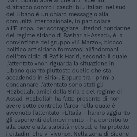
Ma il Libano apre anche altri scenari.
«L'attacco contro i caschi blu italiani nel sud
del Libano è un chiaro messaggio alla
comunità internazionale, in particolare
all'Europa, per scoraggiare ulteriori condanne
del regime siriano di Bashar al-Assad», è la
convinzione del gruppo «14 Marzo», blocco
politico antisiriano formatosi all'indomani
dell'omicidio di Rafik Hariri, secondo il quale
l'attentato «non riguarda la situazione in
Libano quanto piuttosto quello che sta
accadendo in Siria». Eppure tra i primi a
condannare l'attentato sono stati gli
Hezbollah, amici della Siria e del regime di
Assad. Hezbollah ha fatto presente di non
avere sotto controllo l'area nella quale è
avvenuto l'attentato. «L'Italia - hanno aggiunto
gli esponenti del movimento - ha contribuito
alla pace e alla stabilità nel sud, e ha protetto
i cittadini che vi vivono». Nella zona di Sidone