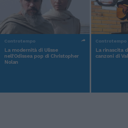
Controtempo
Controtempo
La modernità di Ulisse
La rinascita 
nell'Odissea pop di Christopher
canzoni di Va
Nolan