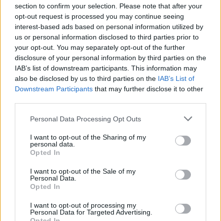
neppure, e la nostra Costituzione lo esclude,
section to confirm your selection. Please note that after your
un Paese nel quale i pm debbano stare sopra
opt-out request is processed you may continue seeing
il governo, sopra lo Stato e sopra i suoi
interest-based ads based on personal information utilized by
interessi, che sono gli interessi di tutti. Non
us or personal information disclosed to third parties prior to
accade di norma in nessuna parte
your opt-out. You may separately opt-out of the further
disclosure of your personal information by third parties on the
dell'Occidente. E quando accade – vedi
IAB’s list of downstream participants. This information may
proprio la vicenda di Wikileaks – governi e
also be disclosed by us to third parties on the
IAB’s List of
stati cercano di correre ai ripari.
Downstream Participants
that may further disclose it to other
third parties.
Personal Data Processing Opt Outs
I want to opt-out of the Sharing of my
personal data.
Opted In
I want to opt-out of the Sale of my
Personal Data.
Opted In
I want to opt-out of processing my
Personal Data for Targeted Advertising.
Opted In