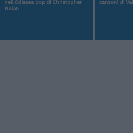
nell'Odissea pop di Christopher
canzoni di Va
Nolan