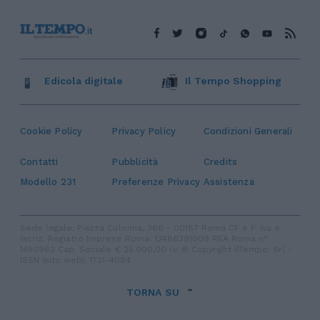
Edicola digitale
Il Tempo Shopping
Cookie Policy
Privacy Policy
Condizioni Generali
Contatti
Pubblicità
Credits
Modello 231
Preferenze Privacy
Assistenza
Sede legale: Piazza Colonna, 366 - 00187 Roma CF e P. Iva e
Iscriz. Registro Imprese Roma: 13486391009 REA Roma n°
1450962 Cap. Sociale € 25.000,00 i.v. © Copyright IlTempo. Srl -
ISSN (sito web): 1721-4084
TORNA SU