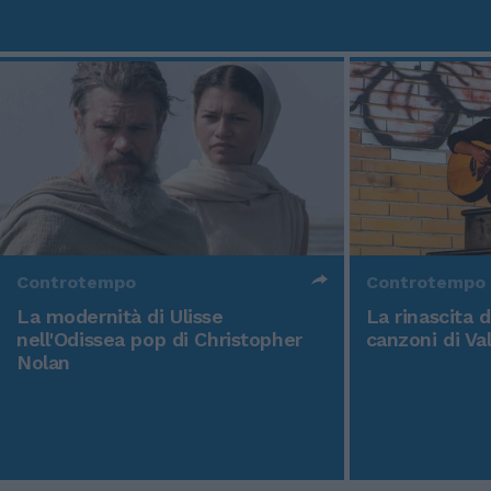
Controtempo
Controtempo
La modernità di Ulisse
La rinascita 
nell'Odissea pop di Christopher
canzoni di Va
Nolan