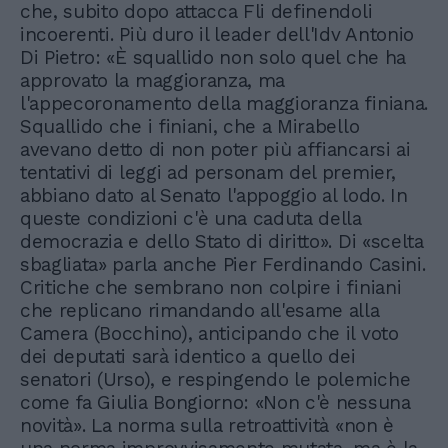
che, subito dopo attacca Fli definendoli
incoerenti. Più duro il leader dell'Idv Antonio
Di Pietro: «È squallido non solo quel che ha
approvato la maggioranza, ma
l'appecoronamento della maggioranza finiana.
Squallido che i finiani, che a Mirabello
avevano detto di non poter più affiancarsi ai
tentativi di leggi ad personam del premier,
abbiano dato al Senato l'appoggio al lodo. In
queste condizioni c'è una caduta della
democrazia e dello Stato di diritto». Di «scelta
sbagliata» parla anche Pier Ferdinando Casini.
Critiche che sembrano non colpire i finiani
che replicano rimandando all'esame alla
Camera (Bocchino), anticipando che il voto
dei deputati sarà identico a quello dei
senatori (Urso), e respingendo le polemiche
come fa Giulia Bongiorno: «Non c'è nessuna
novità». La norma sulla retroattività «non è