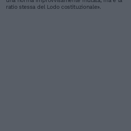
una norma improvvisamente mutata, ma è la
ratio stessa del Lodo costituzionale».