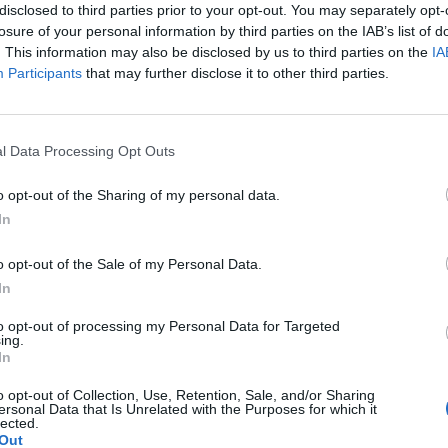
disclosed to third parties prior to your opt-out. You may separately opt-
a carico di chi era già entrato
losure of your personal information by third parties on the IAB’s list of
ta.
. This information may also be disclosed by us to third parties on the
IA
Participants
that may further disclose it to other third parties.
Le
da
l Data Processing Opt Outs
Rudy Giuliani a Come States?
Le
Trump, Meloni e la strategia
o opt-out of the Sharing of my personal data.
americana
In
o opt-out of the Sale of my Personal Data.
In
to opt-out of processing my Personal Data for Targeted
ing.
In
o opt-out of Collection, Use, Retention, Sale, and/or Sharing
ersonal Data that Is Unrelated with the Purposes for which it
lected.
Out