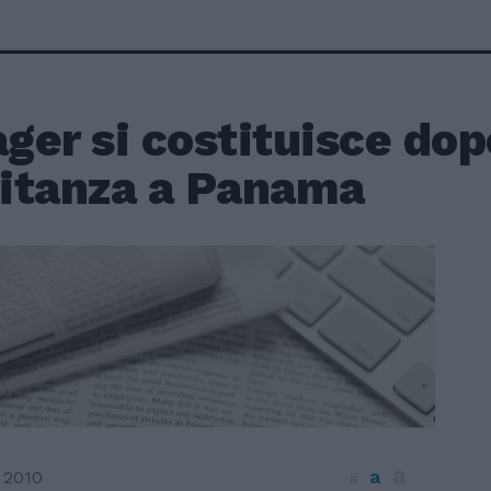
ger si costituisce dop
titanza a Panama
a
a
 2010
a