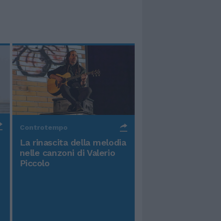
Controtempo
La rinascita della melodia
nelle canzoni di Valerio
Piccolo