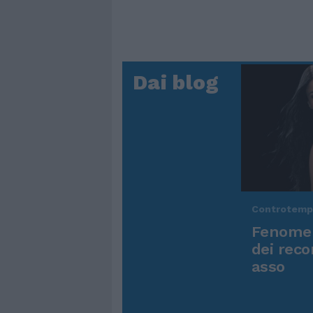
Dai blog
Controtem
Fenomen
dei reco
asso