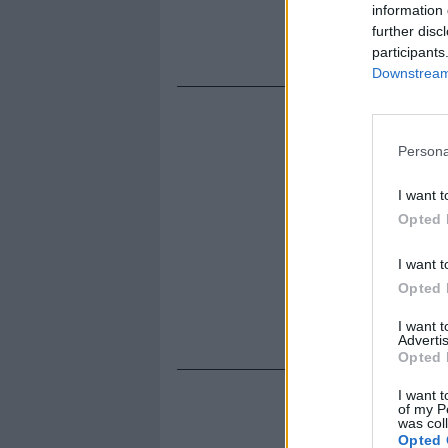
information 
imputazioni 
further disc
nell'inchies
participants
Downstream 
Persona
I want t
Opted 
I want t
Opted 
I want 
Advertis
Opted 
I want t
of my P
was col
Opted 