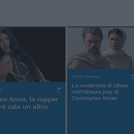
Controtempo
La modernità di Ulisse
po
nell'Odissea pop di
Christopher Nolan
o Anna, la rapper
rd cala un altro