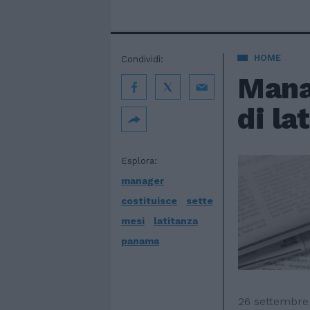
HOME
Condividi:
Mana
di la
Esplora:
manager
costituisce
sette
mesi
latitanza
panama
26 settembre