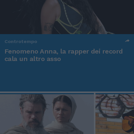
Controtempo
Fenomeno Anna, la rapper dei record
cala un altro asso