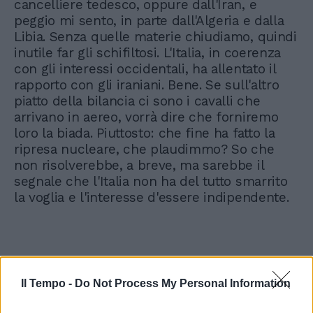
cancelliere tedesco, oppure dall'Iran, e
peggio mi sento, in parte dall'Algeria e dalla
Libia. Senza quelle materie chiudiamo, quindi
inutile far gli schifiltosi. L'Italia, in coerenza
con gli interessi occidentali, ha allentato il
rapporto con gli iraniani. Bene. Se sull'altro
piatto della bilancia ci sono i cavalli che
arrivano in aereo, vorrà dire che forniremo
loro la biada. Piuttosto: che fine ha fatto la
ripresa nucleare, che plaudimmo? So che
non risolverebbe, a breve, ma sarebbe il
segnale che l'Italia non ha del tutto smarrito
la voglia e l'interesse d'essere indipendente.
Il Tempo -
Do Not Process My Personal Information