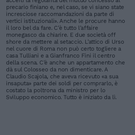
accerti la regolarità del mutuo concesso al
precario finiano e, nel caso, se vi siano state
incresciose raccomandazioni da parte di
vertici istituzionali». Anche le procure hanno
il loro bel da fare. C'è tutto l'affaire
monegasco da chiarire. E due società off
shore da mettere al setaccio. L'attico di Urso
nel cuore di Roma non può certo togliere a
casa Tulliani e a Gianfranco Fini il centro
della scena. C'è anche un appartamento che
dà sul Colosseo da non dimenticare. A
Claudio Scajola, che aveva ricevuto «a sua
insaputa» parte dei soldi per comprarlo, è
costato la poltrona da ministro per lo
Sviluppo economico. Tutto è iniziato da lì.