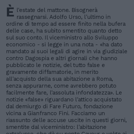
È
l'estate del mattone. Bisognerà
rassegnarsi. Adolfo Urso, l'ultimo in
ordine di tempo ad essere finito nella bufera
delle case, ha subito smentito quanto detto
sul suo conto. Il viceministro allo Sviluppo
economico - si legge in una nota - «ha dato
mandato ai suoi legali di agire in via giudiziale
contro Dagospia e altri giornali che hanno
pubblicato le notizie, del tutto false e
gravamente diffamatorie, in merito
all'acquisto della sua abitazione a Roma,
senza appurarne, come avrebbero potuto
facilmente fare, l'assoluta infondatezza». Le
notizie «false» riguardano l'attico acquistato
dal demiurgo di Fare Futuro, fondazione
vicina a Gianfranco Fini. Facciamo un
riassunto delle accuse uscite in questi giorni,
smentite dal viceministro: l'abitazione
extralusso, che dà su ponte Cavour e volge ai