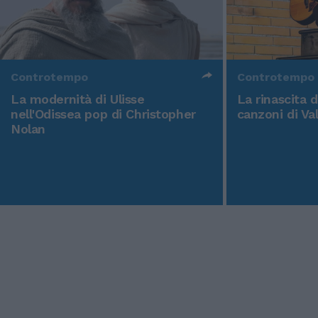
Controtempo
Controtempo
La modernità di Ulisse
La rinascita 
nell'Odissea pop di Christopher
canzoni di Va
Nolan