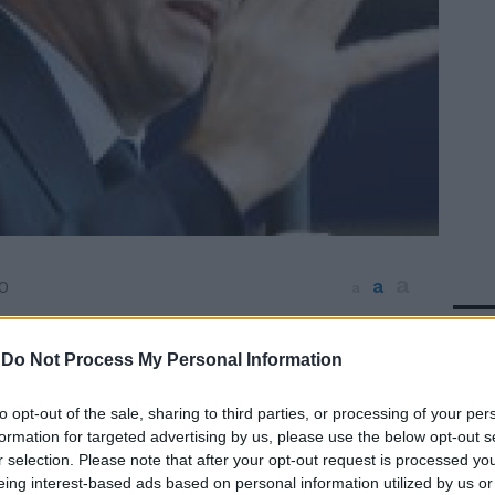
a
a
0
a
In 
lizione del centrodestra non c'è più.
mo il dovere di andare ad elezioni per
-
Do Not Process My Personal Information
'alternativa". Il leader dell'Idv, Antonio Di
ia da SkyTg24 il suo appello: "Tutti
to opt-out of the sale, sharing to third parties, or processing of your per
Fini a Di Pietro, in Parlamento per votare
formation for targeted advertising by us, please use the below opt-out s
r selection. Please note that after your opt-out request is processed y
, mandare a casa Berlusconi e andare alle
eing interest-based ads based on personal information utilized by us or
Ci dispiace - aggiunge l'ex magistrato - che