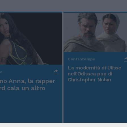
Controtempo
La modernità di Ulisse
po
nell'Odissea pop di
Christopher Nolan
o Anna, la rapper
rd cala un altro