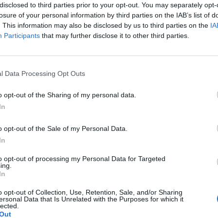
disclosed to third parties prior to your opt-out. You may separately opt-
 paura e che soprattutto vorrebbe portare
losure of your personal information by third parties on the IAB’s list of
na colazione non eletta dagli italiani. Io
. This information may also be disclosed by us to third parties on the
IA
 e voglio affrontare l'avversario politico
Participants
that may further disclose it to other third parties.
 Chi ha paura ha già perso". L'EX PM:
RA CONTRO IL CAV - Ma se si andasse
Le
Pietro si candiderebbe alla leadership di
da
l Data Processing Opt Outs
one di centrosinistra? "Serve un premier
Rudy Giuliani a Come States?
Le
erenità, che metta insieme diverse anime.
Trump, Meloni e la strategia
o opt-out of the Sharing of my personal data.
 un centroavanti di sfondamento, voglio
americana
In
 a costruire una buona squadra, per
etto a disposizione di quella coalizione
o opt-out of the Sale of my Personal Data.
al governo Berlusconi che rilanci
In
e l'occupazione di questo Paese. Tutti noi
omento - è la proposta dell'ex pm -
to opt-out of processing my Personal Data for Targeted
re squadra, allearci con tutte le persone
ing.
In
lontà per mandare a casa Berlusconi". Ma
el centrosinistra dovrà evitare gli errori del
o opt-out of Collection, Use, Retention, Sale, and/or Sharing
 ci mettiamo insieme come quelli
ersonal Data that Is Unrelated with the Purposes for which it
lected.
 duriamo tre giorni e ritorna Berlusconi -
Out