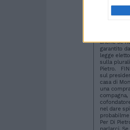
ammonisce D
chimere". L'
vogliono co
legittimo. 
coalizione 
su un esecu
anche se no
garantito d
legge eletto
sulla plural
Pietro. FI
sul preside
casa di Mon
una comprave
compagna, El
cofondatore 
nel dare sp
probabilmen
Per Di Piet
parlarci. Se