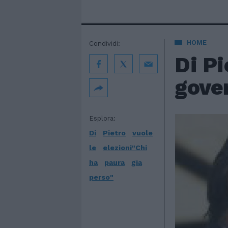
HOME
Condividi:
Di Pi
gove
Esplora:
Di
Pietro
vuole
le
elezioni"Chi
ha
paura
gia
perso"