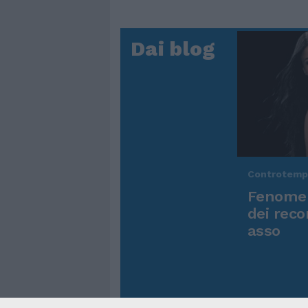
Dai blog
Controtem
Fenomen
dei reco
asso