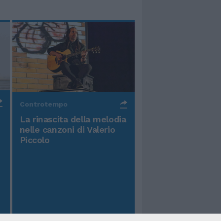
Controtempo
La rinascita della melodia
nelle canzoni di Valerio
Piccolo