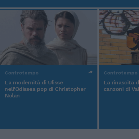
Controtempo
Controtempo
La modernità di Ulisse
La rinascita 
nell'Odissea pop di Christopher
canzoni di Va
Nolan