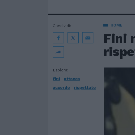
HOME
Condividi:
Fini 
rispe
Esplora:
fini
attacca
accordo
rispettato