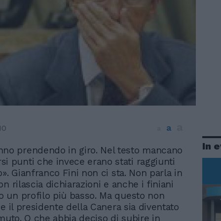
a
a
10
a
In 
anno prendendo in giro. Nel testo mancano
rsi punti che invece erano stati raggiunti
». Gianfranco Fini non ci sta. Non parla in
n rilascia dichiarazioni e anche i finiani
 un profilo più basso. Ma questo non
e il presidente della Canera sia diventato
 muto. O che abbia deciso di subire in