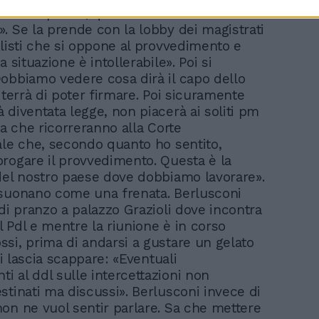
ibertà di parola, questa non è vera
. Se la prende con la lobby dei magistrati
alisti che si oppone al provvedimento e
a situazione è intollerabile». Poi si
obbiamo vedere cosa dirà il capo dello
iterrà di poter firmare. Poi sicuramente
 diventata legge, non piacerà ai soliti pm
ra che ricorreranno alla Corte
ale che, secondo quanto ho sentito,
rogare il provvedimento. Questa è la
del nostro paese dove dobbiamo lavorare».
suonano come una frenata. Berlusconi
 di pranzo a palazzo Grazioli dove incontra
el Pdl e mentre la riunione è in corso
si, prima di andarsi a gustare un gelato
 si lascia scappare: «Eventuali
 al ddl sulle intercettazioni non
stinati ma discussi». Berlusconi invece di
on ne vuol sentir parlare. Sa che mettere