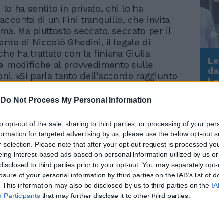
i lo ha sentito in privato, chi lo ha
acconta di un Fini tranquillo, che invita
alma. Ma piuttosto seccato. seccato per il
to di Niccolò Ghedini, il legale di
he ha trattato con la finiana Giulia
Le
e modifiche al provvedimento sulle
da
oni. «Si parla tanto dell'accordo raggiunto
Rudy Giuliani a Come States?
Le
i presidenza - racconta un finiano doc -.
Trump, Meloni e la strategia
dice che Ghedini gli emendamenti li ha
americana
-
Do Not Process My Personal Information
iulia mezz'ora prima dell'incontro. E nel
e mancano pure alcune delle nostre
to opt-out of the sale, sharing to third parties, or processing of your per
 Ma che cosa sta particolarmente a cuore a
formation for targeted advertising by us, please use the below opt-out s
conversazioni avute con i suoi, il
r selection. Please note that after your opt-out request is processed y
della Camera ha ripetuto, con un senso di
eing interest-based ads based on personal information utilized by us or
 esempio su tutto: le microspie nelle auto.
disclosed to third parties prior to your opt-out. You may separately opt-
losure of your personal information by third parties on the IAB’s list of
tto che veniva autorizzate e invece sono
. This information may also be disclosed by us to third parties on the
IA
e», ha insistito. Le registrazioni ambientali,
Participants
that may further disclose it to other third parties.
 il nuovo testo saranno proibite nei luoghi
particolare nelle case. Fini avrebbe voluto