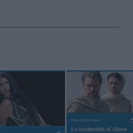
Controtempo
La modernità di Ulisse