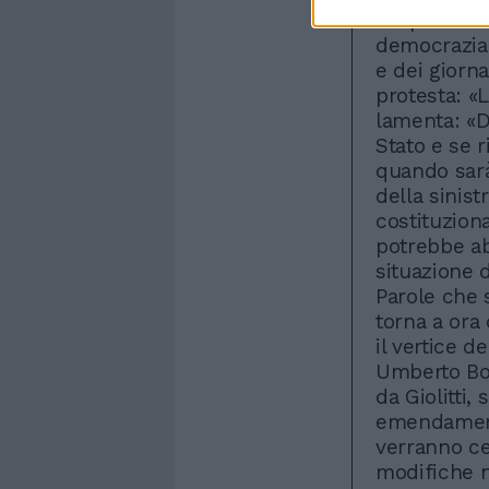
c'è più la l
democrazia»
e dei giorn
protesta: «L
lamenta: «D
Stato e se r
quando sarà
della sinist
costituzion
potrebbe ab
situazione 
Parole che 
torna a ora
il vertice d
Umberto Bos
da Giolitti,
emendamenti
verranno ce
modifiche n