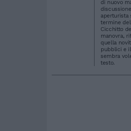
di nuovo ma
discussione
aperturista 
termine del
Cicchitto d
manovra, rif
quella novit
pubblici e i
sembra vole
testo.