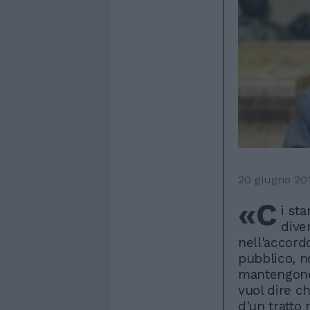
20 giugno 20
«C
i st
dive
nell'accordo
pubblico, no
mantengono
vuol dire ch
d'un tratto