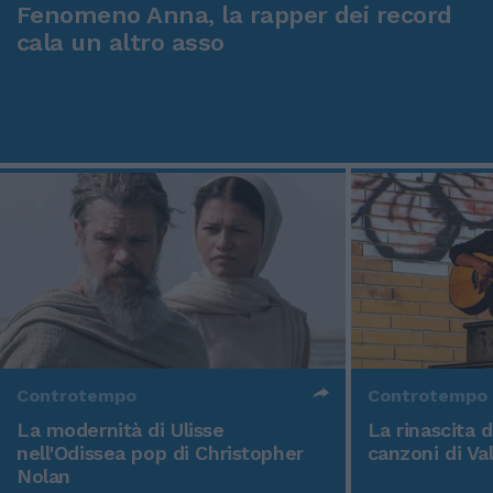
Fenomeno Anna, la rapper dei record
cala un altro asso
Controtempo
Controtempo
La modernità di Ulisse
La rinascita 
nell'Odissea pop di Christopher
canzoni di Va
Nolan