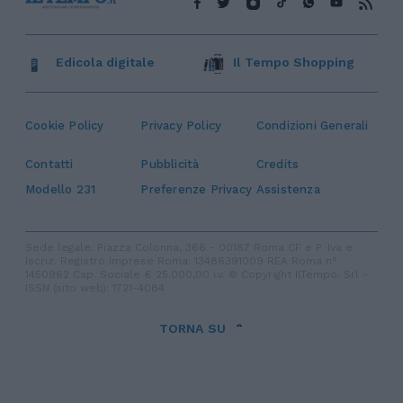
Edicola digitale
Il Tempo Shopping
Cookie Policy
Privacy Policy
Condizioni Generali
Contatti
Pubblicità
Credits
Modello 231
Preferenze Privacy
Assistenza
Sede legale: Piazza Colonna, 366 - 00187 Roma CF e P. Iva e
Iscriz. Registro Imprese Roma: 13486391009 REA Roma n°
1450962 Cap. Sociale € 25.000,00 i.v. © Copyright IlTempo. Srl -
ISSN (sito web): 1721-4084
TORNA SU