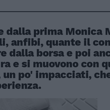
 dalla prima Monica M
li, anfibi, quante il c
re dalla borsa e poi an
ra e si muovono con q
, un po' impacciati, c
perienza.