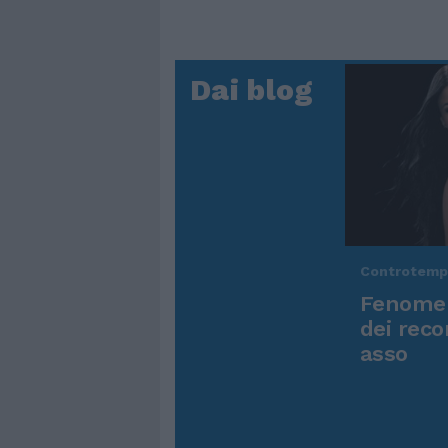
Dai blog
Controtem
Fenomen
dei reco
asso