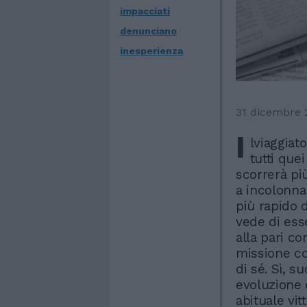
impacciati
denunciano
inesperienza
31 dicembre 
I
lviaggiat
tutti quei
scorrerà pi
a incolonna
più rapido d
vede di ess
alla pari con
missione co
di sé. Sì, s
evoluzione 
abituale vit