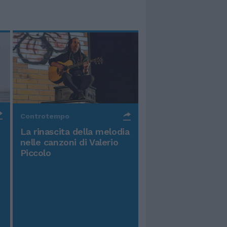
Controtempo
La rinascita della melodia
nelle canzoni di Valerio
Piccolo