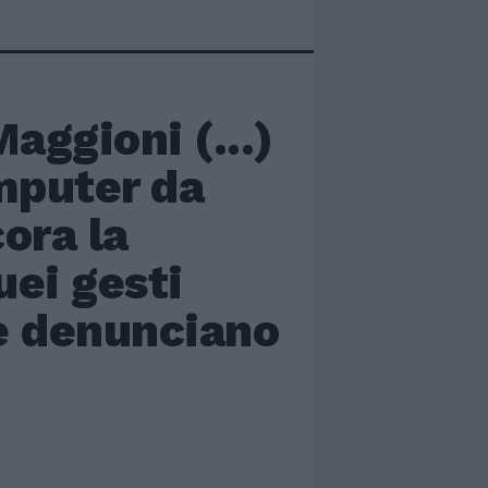
aggioni (...)
omputer da
cora la
uei gesti
he denunciano