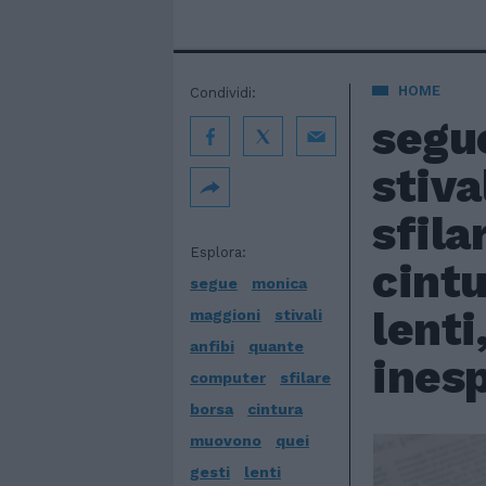
HOME
Condividi:
segue
stiva
sfila
Esplora:
cintu
segue
monica
lenti
maggioni
stivali
anfibi
quante
ines
computer
sfilare
borsa
cintura
muovono
quei
gesti
lenti