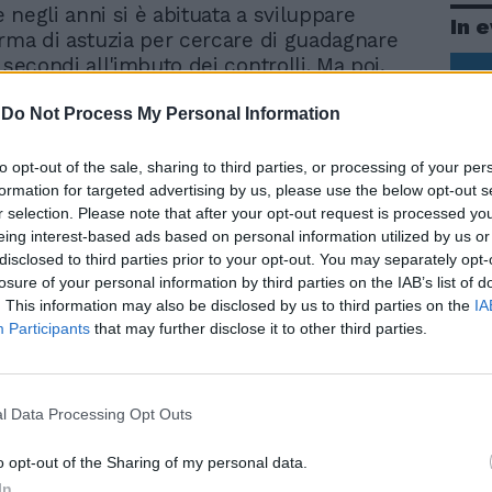
 negli anni si è abituata a sviluppare
In 
orma di astuzia per cercare di guadagnare
 secondi all'imbuto dei controlli. Ma poi,
accade, è che superata la fase dello
 gente incolonnata, ogni volta che si è lì in
-
Do Not Process My Personal Information
endo con pazienza il proprio turno (è
e non mostrarsi mai infastiditi dagli
to opt-out of the sale, sharing to third parties, or processing of your per
a TSA americana, lo si può pagare con ore
formation for targeted advertising by us, please use the below opt-out s
 supplementari) non si riesce ad evitare di
r selection. Please note that after your opt-out request is processed y
eing interest-based ads based on personal information utilized by us or
 alla fine questi controlli fanno acqua da
disclosed to third parties prior to your opt-out. You may separately opt-
ti. Ognuno di noi ha una storia da
losure of your personal information by third parties on the IAB’s list of
e mentre è li che aspetta si sente un po'
. This information may also be disclosed by us to third parties on the
IA
sando al ferma soldi con all'interno una
Le
Participants
that may further disclose it to other third parties.
ttro centimetri che quell'amico gli ha
da
aereo un po' di tempo fa, o alle forbici da
Rudy Giuliani a Come States?
Le
Trump, Meloni e la strategia
il mese scorso si sono fatte allegramente
americana
l Data Processing Opt Outs
li americani senza che nessuno le
no a quella polvere esplosiva di due giorni
o opt-out of the Sharing of my personal data.
che le macchine più sofisticate, quelle che
In