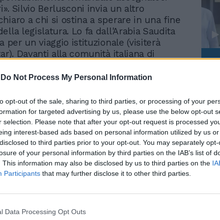
ri». Silvio Berlusconi invia un altro
hiaro a chi si ostina a sperare in una fine
lla legislatura. Lo fa dall'Arabia Saudita
a per un viaggio istituzionale (visiterà
ar). Davanti alla comunità italiana di
Le
mier rivendica il lavoro fatto dal governo
da
esi per affrontare le «emergenze ereditate
-
Do Not Process My Personal Information
Rudy Giuliani a Come States?
Le
. Dai rifiuti a Napoli ad Alitalia, senza
Trump, Meloni e la strategia
 il sisma in Abruzzo. «Prima del mio
americana
to opt-out of the sale, sharing to third parties, or processing of your per
olitica - ricorda - gli elettori votavano
formation for targeted advertising by us, please use the below opt-out s
e il programma, gli alleati ed il nome del
r selection. Please note that after your opt-out request is processed y
del consiglio. Noi abbiamo fatto l'opposto:
eing interest-based ads based on personal information utilized by us or
disclosed to third parties prior to your opt-out. You may separately opt-
moralità della politica, che non è solo non
losure of your personal information by third parties on the IAB’s list of
antenere promesse fatte ad elettori».
. This information may also be disclosed by us to third parties on the
IA
a della crisi economica. «Guardiamo con
Participants
that may further disclose it to other third parties.
 al futuro - assicura -, nonostante la crisi
emo fuori prima e meglio degli altri paesi
o un popolo di risparmiatori e il nostro
ario si è rivelato il più solido. Inoltre
l Data Processing Opt Outs