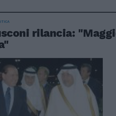
ITICA
sconi rilancia: "Magg
a"