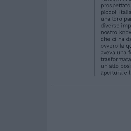
prospettato
piccoli ital
una loro pa
diverse imp
nostro kno
che ci ha d
ovvero la qu
aveva una f
trasformata 
un atto posi
apertura e 