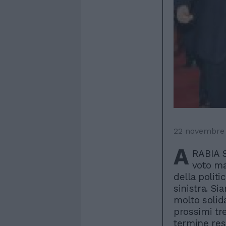
22 novembre
A
RABIA 
voto ma
della politi
sinistra. S
molto solid
prossimi tr
termine re