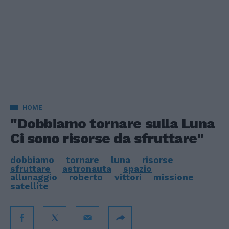
HOME
"Dobbiamo tornare sulla Luna
Ci sono risorse da sfruttare"
dobbiamo
tornare
luna
risorse
sfruttare
astronauta
spazio
allunaggio
roberto
vittori
missione
satellite