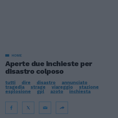
HOME
Aperte due inchieste per
disastro colposo
tutti
dire
disastro
annunciato
tragedia
strage
viareggio
stazione
esplosione
gpl
azoto
inchiesta