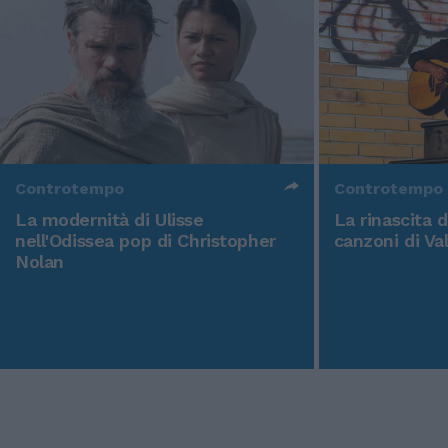
Controtempo
Controtempo
La modernità di Ulisse
La rinascita 
nell'Odissea pop di Christopher
canzoni di Va
Nolan