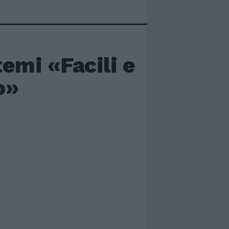
emi «Facili e
o»