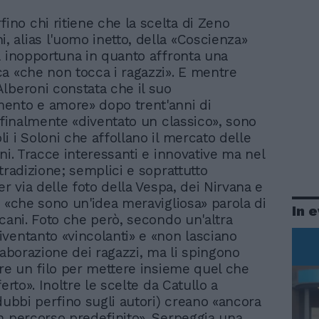
fino chi ritiene che la scelta di Zeno
i, alias l'uomo inetto, della «Coscienza»
a inopportuna in quanto affronta una
a «che non tocca i ragazzi». E mentre
lberoni constata che il suo
ento e amore» dopo trent'anni di
è finalmente «diventato un classico», sono
i i Soloni che affollano il mercato delle
ni. Tracce interessanti e innovative ma nel
tradizione; semplici e soprattutto
er via delle foto della Vespa, dei Nirvana e
i «che sono un'idea meravigliosa» parola di
In 
scani. Foto che però, secondo un'altra
ventanto «vincolanti» e «non lasciano
laborazione dei ragazzi, ma li spingono
are un filo per mettere insieme quel che
ferto». Inoltre le scelte da Catullo a
(dubbi perfino sugli autori) creano «ancora
n percorso predefinito». Serpeggia una