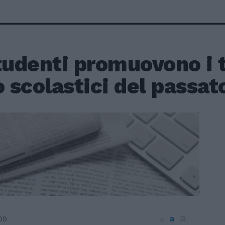
tudenti promuovono i t
 scolastici del passat
a
a
09
a