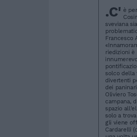
.C'
è per
Cosin
sveviana si
problematic
Francesco A
«Innamoram
riedizioni 
innumerevol
pontificazio
solco della 
divertenti p
dei paninar
Oliviero To
campana, di
spazio all'e
solo a trov
gli viene of
Cardarelli 
una volta u