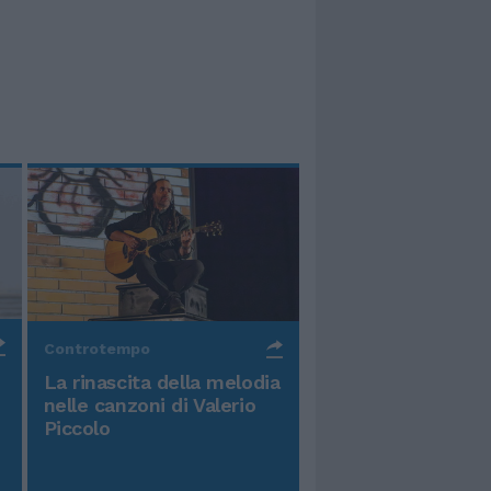
Controtempo
La rinascita della melodia
nelle canzoni di Valerio
Piccolo