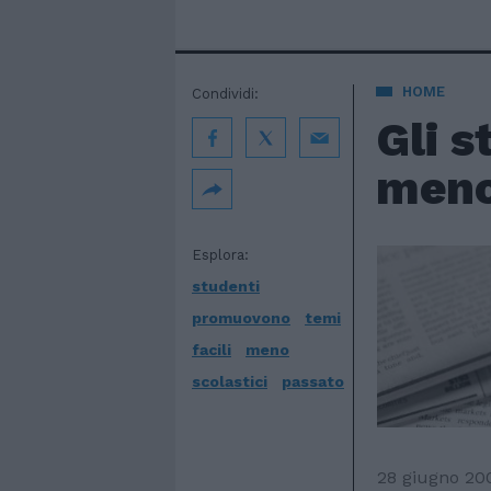
HOME
Condividi:
Gli s
meno
Esplora:
studenti
promuovono
temi
facili
meno
scolastici
passato
28 giugno 20