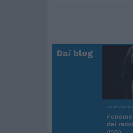
Dai blog
Controtem
Fenomen
dei reco
asso