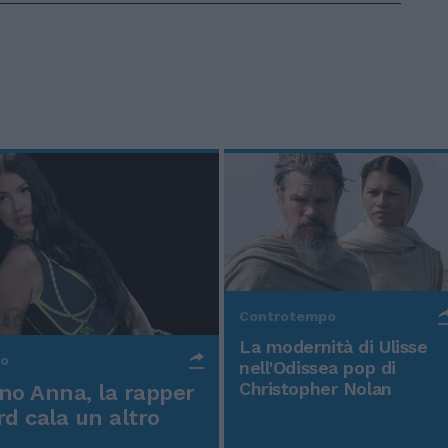
Controtempo
La modernità di Ulisse
po
nell'Odissea pop di
Christopher Nolan
o Anna, la rapper
rd cala un altro