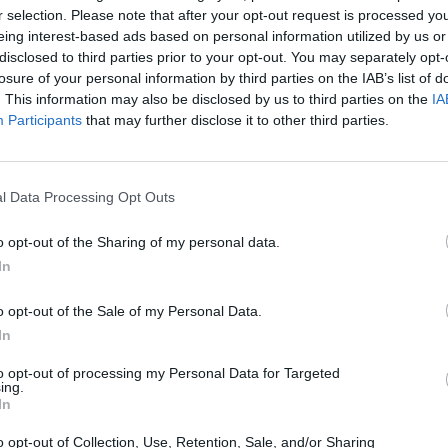
dintorni» scelta dal 32% dei candidati. È
r selection. Please note that after your opt-out request is processed y
ge dai dati rilevati dal ministero
eing interest-based ads based on personal information utilized by us or
one. E a dispetto di chi considerava Italo
disclosed to third parties prior to your opt-out. You may separately opt-
tore «passatista», al secondo posto tra le
losure of your personal information by third parties on the IAB’s list of
. This information may also be disclosed by us to third parties on the
IA
egli studenti, c'è proprio l'analisi del
Participants
that may further disclose it to other third parties.
erito dal 18,2% dei maturandi). Quasi un ex-
l terzo classificato «Innamoramento e
o dal 17,9% dei candidati. Il tema storico-
origini e sviluppo della cultura giovanile è
l Data Processing Opt Outs
ce, scelto dal 14,6% dei maturandi. Mentre
ragazzi ha sviluppato il tema di ordine
o opt-out of the Sharing of my personal data.
 significato dei concetti di «libertà e
In
 a vent'anni dalla caduta del muro di
6,8% dei candidati ha optato per «2009:
o opt-out of the Sale of my Personal Data.
creatività e dell'innovazione» mentre
In
 storico è stato scelto appena dal 2,6%
to opt-out of processing my Personal Data for Targeted
nti. La Facebookmania che, ora, è
ing.
l passatempo preferito dai trent-quarant-
In
i italici è invece un'usanza consolidata
o opt-out of Collection, Use, Retention, Sale, and/or Sharing
i tra gli under 18. E la possibilità di