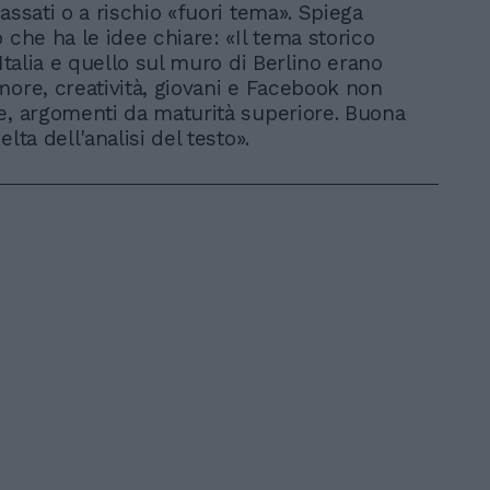
assati o a rischio «fuori tema». Spiega
 che ha le idee chiare: «Il tema storico
'Italia e quello sul muro di Berlino erano
more, creatività, giovani e Facebook non
e, argomenti da maturità superiore. Buona
elta dell'analisi del testo».