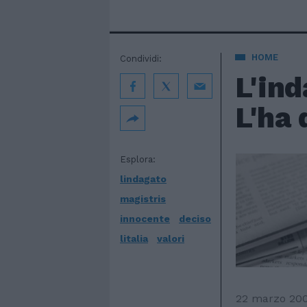
HOME
Condividi:
L'ind
L'ha 
Esplora:
lindagato
magistris
innocente
deciso
litalia
valori
22 marzo 20