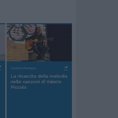
Controtempo
La rinascita della melodia
nelle canzoni di Valerio
Piccolo