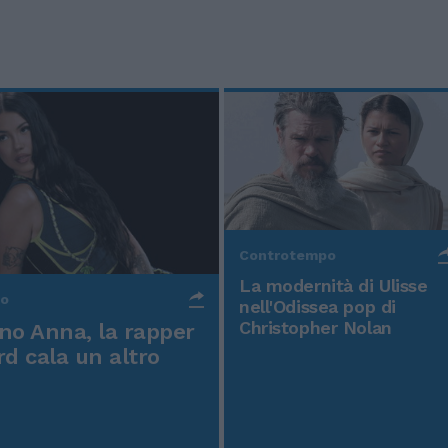
Controtempo
La modernità di Ulisse
po
nell'Odissea pop di
Christopher Nolan
o Anna, la rapper
rd cala un altro