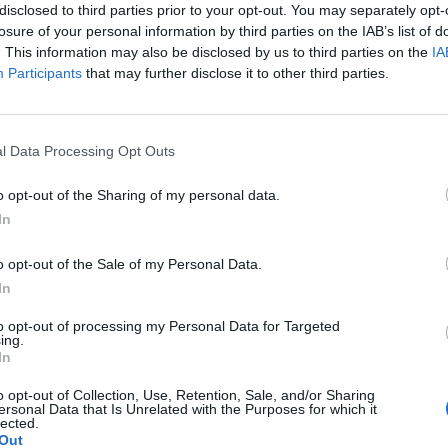
disclosed to third parties prior to your opt-out. You may separately opt-
zzato la propria candidatura alle europee
losure of your personal information by third parties on the IAB’s list of
ell'Idv, è finito nel mirino della procura di
. This information may also be disclosed by us to third parties on the
IA
usa è di abuso d'ufficio e interruzione di
Participants
that may further disclose it to other third parties.
vizio. Una notizia che scatena l'ilarità del
ressato: «La notizia è ridicola e grottesca. A
Le
lla mia iscrizione nel registro degli
da
l Data Processing Opt Outs
no sicuro che sarò coinvolto in
Rudy Giuliani a Come States?
Le
Trump, Meloni e la strategia
i giudiziari per i prossimi cento anni.
o opt-out of the Sharing of my personal data.
americana
 le persone su cui stavo indagando mi
In
o per calunnia». E se De Magistris si
 l'Idv si schiera compatta al suo fianco.
o opt-out of the Sale of my Personal Data.
to rumore significa solo una cosa -
In
vana Mura -, che la candidatura di De
pesante e fa paura a molti e Idv ha fatto
to opt-out of processing my Personal Data for Targeted
idarlo». Sulla stessa lunghezza d'onda il
ing.
In
el partito Leoluca Orlando: «Quello della
n atto dovuto. È una candidatura che dà
o opt-out of Collection, Use, Retention, Sale, and/or Sharing
poteri forti. De Magistris ha trasformato una
ersonal Data that Is Unrelated with the Purposes for which it
lected.
lla giustizia in una possibilità per
Out