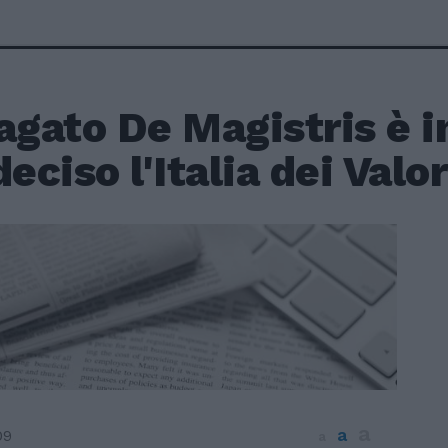
agato De Magistris è 
deciso l'Italia dei Valor
a
a
09
a