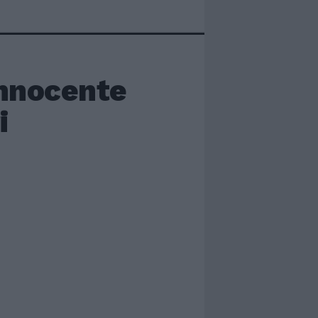
innocente
i