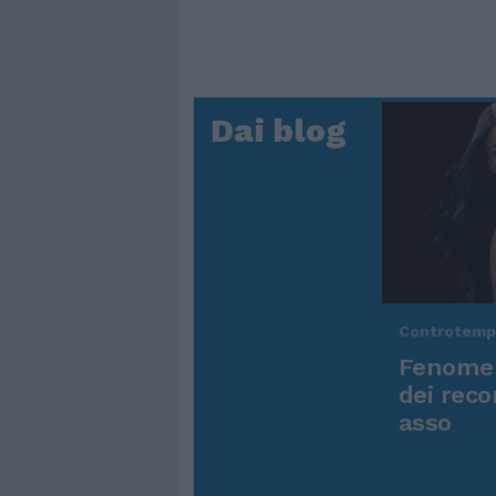
Dai blog
Controtem
Fenomen
dei reco
asso