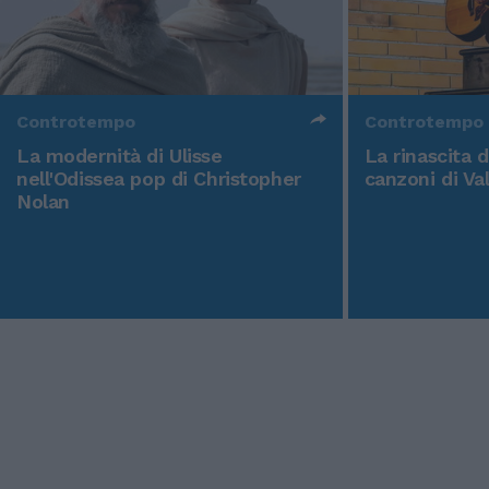
Controtempo
Controtempo
La modernità di Ulisse
La rinascita 
nell'Odissea pop di Christopher
canzoni di Va
Nolan