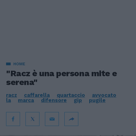
HOME
"Racz è una persona mite e
serena"
racz
caffarella
quartaccio
avvocato
la
marca
difensore
gip
pugile